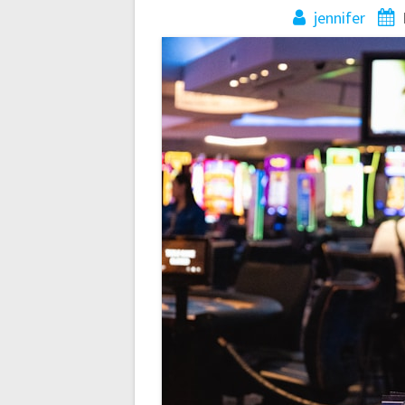
t
jennifer
n
a
v
i
g
a
t