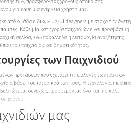
νδεσης των, προσφέροντας χρόνους απόκρισης
όνου για κάθε μία ενέργεια χρήστη μας.
κε από ομάδα ειδικών UX/UI designers με στόχο την άνετη
παίκτες. Κάθε μία κατηγορία παιχνιδιών είναι προσβάσιμη
ή αρχική σελίδα, ενώ παράλληλα η λειτουργία αναζήτησης
τύπου του παιχνιδιού και δημοτικότητας.
τουργίες των Παιχνιδιού
νων προτάσεων που εξετάζει τις επιλογές των παικτών
χνίδια βάσει του ιστορικού των τους. Η τεχνολογία machine
βελτιώνεται συνεχώς, προσφέροντας όλο και πιο πολύ
του χρόνου.
χνιδιών μας