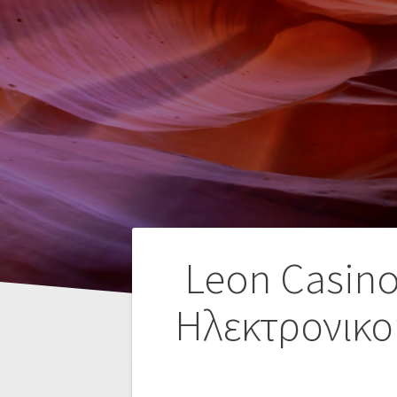
P
Leon Casino
o
Ηλεκτρονικο
s