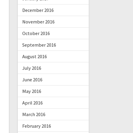
December 2016
November 2016
October 2016
September 2016
August 2016
July 2016
June 2016
May 2016
April 2016
March 2016
February 2016