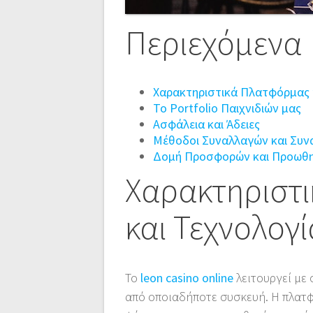
i
o
Περιεχόμενα
n
Χαρακτηριστικά Πλατφόρμας 
Το Portfolio Παιχνιδιών μας
Ασφάλεια και Άδειες
Μέθοδοι Συναλλαγών και Συν
Δομή Προσφορών και Προωθητ
Χαρακτηριστ
και Τεχνολογί
Το
leon casino online
λειτουργεί με
από οποιαδήποτε συσκευή. Η πλατ