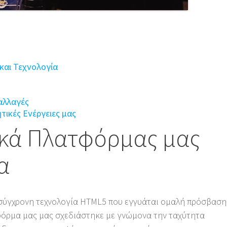
και Τεχνολογία
αλλαγές
ικές Ενέργειες μας
ικά Πλατφόρμας μας
α
 σύγχρονη τεχνολογία HTML5 που εγγυάται ομαλή πρόσβαση
φόρμα μας μας σχεδιάστηκε με γνώμονα την ταχύτητα