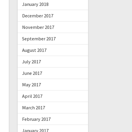
January 2018
December 2017
November 2017
September 2017
August 2017
July 2017
June 2017
May 2017
April 2017
March 2017
February 2017
January 2017