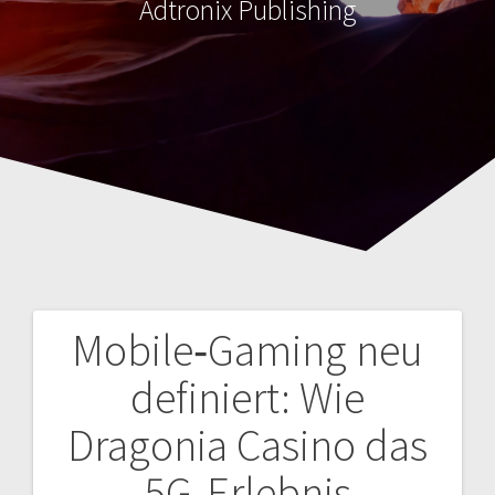
Adtronix Publishing
Mobile‑Gaming neu
P
definiert: Wie
o
Dragonia Casino das
s
5G‑Erlebnis