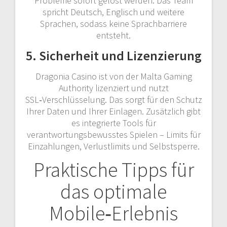
Probleme sofort gelöst werden. Das Team
spricht Deutsch, Englisch und weitere
Sprachen, sodass keine Sprachbarriere
entsteht.
5. Sicherheit und Lizenzierung
Dragonia Casino ist von der Malta Gaming
Authority lizenziert und nutzt
SSL‑Verschlüsselung. Das sorgt für den Schutz
Ihrer Daten und Ihrer Einlagen. Zusätzlich gibt
es integrierte Tools für
verantwortungsbewusstes Spielen – Limits für
Einzahlungen, Verlustlimits und Selbstsperre.
Praktische Tipps für
das optimale
Mobile‑Erlebnis