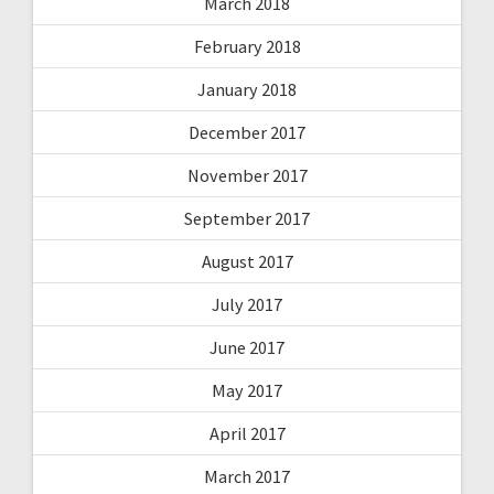
March 2018
February 2018
January 2018
December 2017
November 2017
September 2017
August 2017
July 2017
June 2017
May 2017
April 2017
March 2017