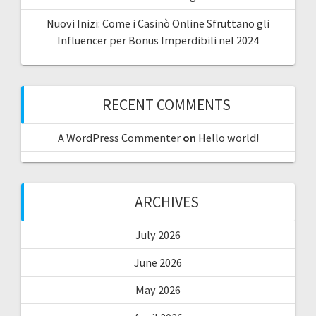
Nuovi Inizi: Come i Casinò Online Sfruttano gli
Influencer per Bonus Imperdibili nel 2024
RECENT COMMENTS
A WordPress Commenter
on
Hello world!
ARCHIVES
July 2026
June 2026
May 2026