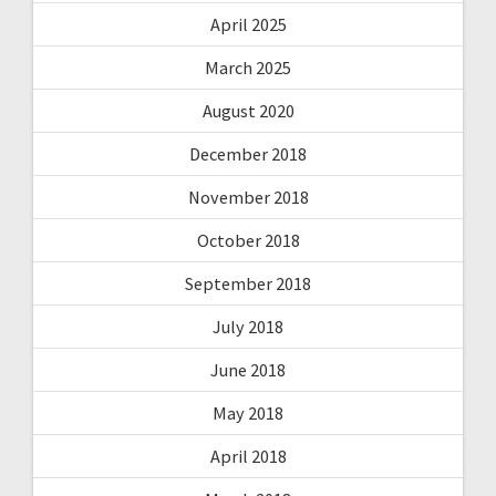
April 2025
March 2025
August 2020
December 2018
November 2018
October 2018
September 2018
July 2018
June 2018
May 2018
April 2018