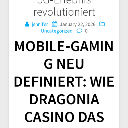
t
revolutioniert
n
jennifer
January 22, 2026
a
Uncategorized
0
v
MOBILE‑GAMIN
i
G NEU
g
a
DEFINIERT: WIE
t
DRAGONIA
i
CASINO DAS
o
n