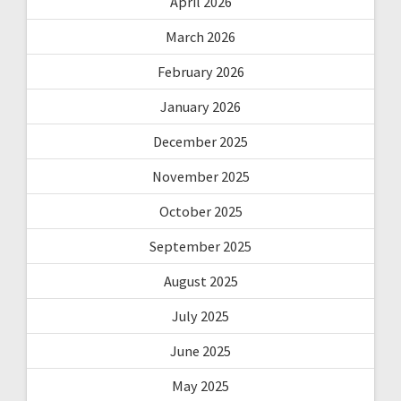
April 2026
March 2026
February 2026
January 2026
December 2025
November 2025
October 2025
September 2025
August 2025
July 2025
June 2025
May 2025