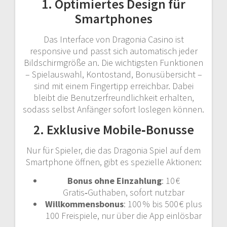
1. Optimiertes Design für
Smartphones
Das Interface von Dragonia Casino ist
responsive und passt sich automatisch jeder
Bildschirmgröße an. Die wichtigsten Funktionen
– Spielauswahl, Kontostand, Bonusübersicht –
sind mit einem Fingertipp erreichbar. Dabei
bleibt die Benutzerfreundlichkeit erhalten,
sodass selbst Anfänger sofort loslegen können.
2. Exklusive Mobile‑Bonusse
Nur für Spieler, die das Dragonia Spiel auf dem
Smartphone öffnen, gibt es spezielle Aktionen:
Bonus ohne Einzahlung
: 10 €
Gratis‑Guthaben, sofort nutzbar
Willkommensbonus
: 100 % bis 500 € plus
100 Freispiele, nur über die App einlösbar