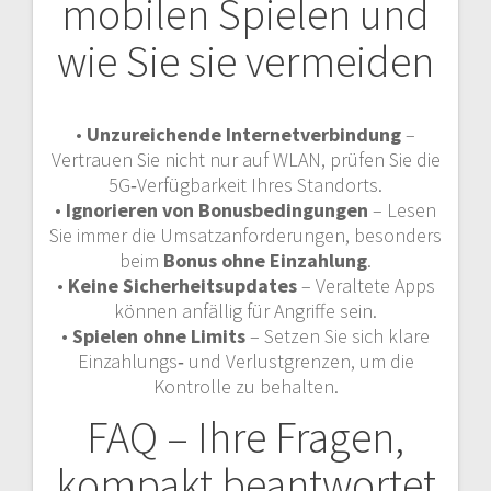
mobilen Spielen und
wie Sie sie vermeiden
•
Unzureichende Internetverbindung
–
Vertrauen Sie nicht nur auf WLAN, prüfen Sie die
5G‑Verfügbarkeit Ihres Standorts.
•
Ignorieren von Bonusbedingungen
– Lesen
Sie immer die Umsatzanforderungen, besonders
beim
Bonus ohne Einzahlung
.
•
Keine Sicherheitsupdates
– Veraltete Apps
können anfällig für Angriffe sein.
•
Spielen ohne Limits
– Setzen Sie sich klare
Einzahlungs‑ und Verlustgrenzen, um die
Kontrolle zu behalten.
FAQ – Ihre Fragen,
kompakt beantwortet