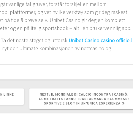
r vanlige fallgruver, forstår forskjellen mellom
obilplattformer, og vet hvilke verktøy som gir deg raskest
t på tide å prøve selv. Unibet Casino gir deg en komplett
er og en pålitelig sportsbook – alt i én brukervennlig app.
 Ta det neste steget og utforsk
Unibet Casino casino offisiell
, og nyt den ultimate kombinasjonen av nettcasino og
N LIGNE
NEXT:
N
IL MONDIALE DI CALCIO INCONTRA I CASINÒ:
COME I DATI STANNO TRASFORMANDO SCOMMESSE
E
R
SPORTIVE E SLOT IN UN’UNICA ESPERIENZA
X
T
P
O
S
T
: