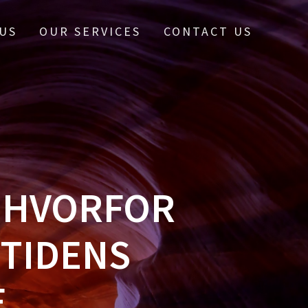
US
OUR SERVICES
CONTACT US
: HVORFOR
MTIDENS
E