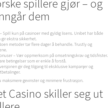
orske spillere gjør – og
unngår dem
– Spill kun på casinoer med gyldig lisens. Unibet har både
gir ekstra sikkerhet.
Noen metoder tar flere dager å behandle. Trustly og
ene.
bonuser – Vær oppmerksom på omsetningskrav og tidsfrister.
re betingelser som er enkle å forstå.
versjonen gir deg tilgang til eksklusive kampanjer og
tbetalinger.
u maksimere gevinster og minimere frustrasjon.
t Casino skiller seg ut
llere