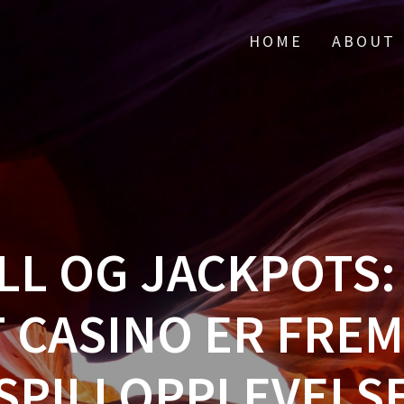
HOME
ABOUT 
LL OG JACKPOTS
 CASINO ER FRE
SPILLOPPLEVELS