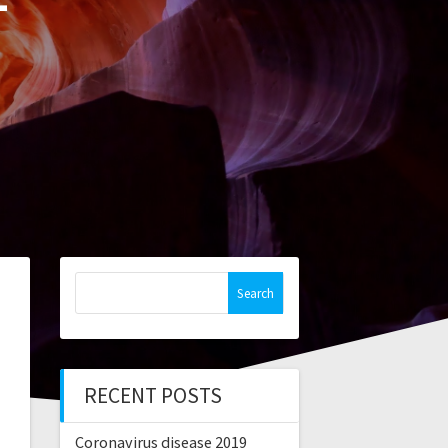
S
e
a
r
c
RECENT POSTS
h
f
Coronavirus disease 2019
o