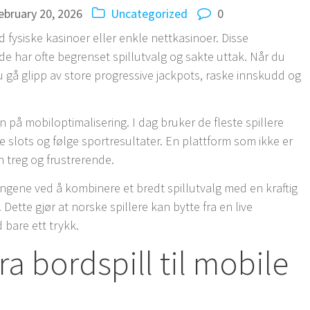
ebruary 20, 2026
Uncategorized
0
fysiske kasinoer eller enkle nettkasinoer. Disse
de har ofte begrenset spillutvalg og sakte uttak. Når du
du gå glipp av store progressive jackpots, raske innskudd og
 på mobiloptimalisering. I dag bruker de fleste spillere
lle slots og følge sportresultater. En plattform som ikke er
n treg og frustrerende.
ingene ved å kombinere et bredt spillutvalg med en kraftig
tte gjør at norske spillere kan bytte fra en live
 bare ett trykk.
a bordspill til mobile