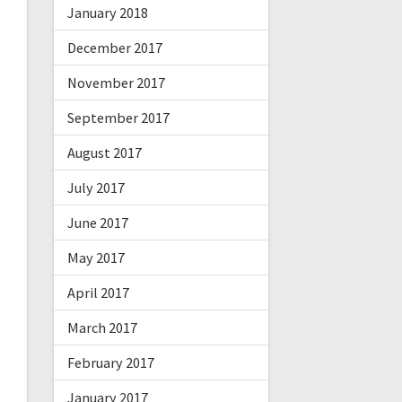
January 2018
December 2017
November 2017
September 2017
August 2017
July 2017
June 2017
May 2017
April 2017
March 2017
February 2017
January 2017