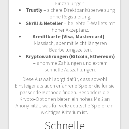
Einzahlungen.
Trustly
– sichere Direktbanküberweisung
ohne Registrierung.
Skrill & Neteller
– beliebte E‑Wallets mit
hoher Akzeptanz.
Kreditkarte (Visa, Mastercard)
–
klassisch, aber mit leicht längeren
Bearbeitungszeiten.
Kryptowährungen (Bitcoin, Ethereum)
– anonyme Zahlungen und extrem
schnelle Auszahlungen.
Diese Auswahl sorgt dafür, dass sowohl
Einsteiger als auch erfahrene Spieler die für sie
passende Methode finden. Besonders die
Krypto‑Optionen bieten ein hohes Maß an
Anonymität, was für viele deutsche Spieler ein
wichtiges Kriterium ist.
Schnelle