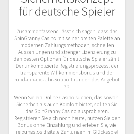
für deutsche Spieler
Zusammenfassend lässt sich sagen, dass das
SpinGranny Casino mit seiner breiten Palette an
modernen Zahlungsmethoden, schnellen
Auszahlungen und strenger Lizenzierung zu
den besten Optionen für deutsche Spieler zählt.
Der unkomplizierte Registrierungsprozess, der
transparente Willkommensbonus und der
rund‑um‑die‑Uhr‑Support runden das Angebot
ab.
Wenn Sie ein Online Casino suchen, das sowohl
Sicherheit als auch Komfort bietet, sollten Sie
das SpinGranny Casino ausprobieren.
Registrieren Sie sich noch heute, nutzen Sie den
Bonus ohne Einzahlung und erleben Sie, wie
reibungslos digitale Zahlungen im Glücksspiel