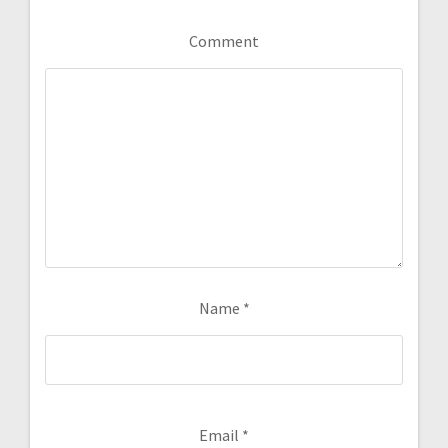
Comment
Name
*
Email
*