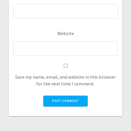
Website
Save my name, email, and website in this browser
for the next time I comment.