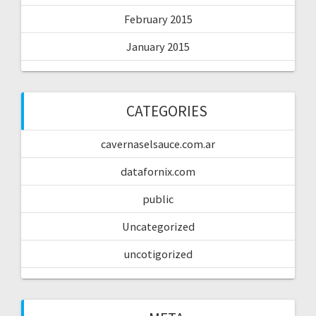
February 2015
January 2015
CATEGORIES
cavernaselsauce.com.ar
datafornix.com
public
Uncategorized
uncotigorized