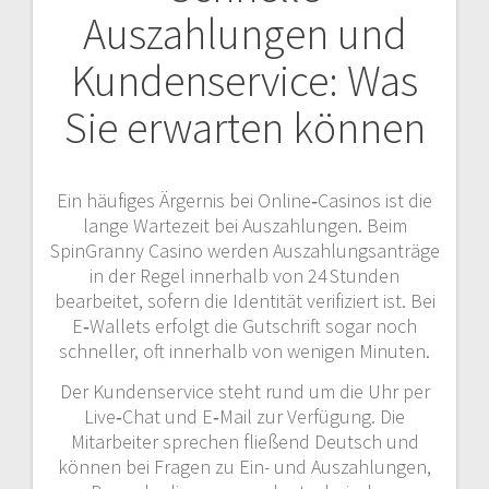
Auszahlungen und
Kundenservice: Was
Sie erwarten können
Ein häufiges Ärgernis bei Online‑Casinos ist die
lange Wartezeit bei Auszahlungen. Beim
SpinGranny Casino werden Auszahlungsanträge
in der Regel innerhalb von 24 Stunden
bearbeitet, sofern die Identität verifiziert ist. Bei
E‑Wallets erfolgt die Gutschrift sogar noch
schneller, oft innerhalb von wenigen Minuten.
Der Kundenservice steht rund um die Uhr per
Live‑Chat und E‑Mail zur Verfügung. Die
Mitarbeiter sprechen fließend Deutsch und
können bei Fragen zu Ein- und Auszahlungen,