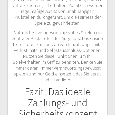
Dritte keinen Zugriff erhalten. Zusätzlich werden
regelmäßige Audits von unabhängigen
Prüfstellen durchgeführt, um die Fairness der
Spiele zu gewährleisten.
Natürlich ist verantwortungsvolles Spielen ein
zentraler Bestandteil des Angebots. Das Casino
bietet Tools zum Setzen von Einzahlungslimits,
Verlustlimits und Selbstausschluss‑Optionen.
Nutzen Sie diese Funktionen, um Ihr
Spielverhalten im Griff zu behalten. Denken Sie
immer daran: Immer verantwortungsbewusst
spielen und nur Geld einsetzen, das Sie bereit
sind zu verlieren.
Fazit: Das ideale
Zahlungs- und
Sicherheitskonzept