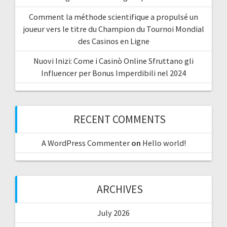
Comment la méthode scientifique a propulsé un
joueur vers le titre du Champion du Tournoi Mondial
des Casinos en Ligne
Nuovi Inizi: Come i Casinò Online Sfruttano gli
Influencer per Bonus Imperdibili nel 2024
RECENT COMMENTS
A WordPress Commenter
on
Hello world!
ARCHIVES
July 2026