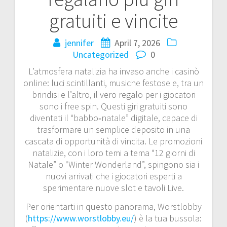
t
gratuiti e vincite
n
jennifer
April 7, 2026
a
Uncategorized
0
v
L’atmosfera natalizia ha invaso anche i casinò
online: luci scintillanti, musiche festose e, tra un
i
brindisi e l’altro, il vero regalo per i giocatori
sono i free spin. Questi giri gratuiti sono
g
diventati il “babbo‑natale” digitale, capace di
trasformare un semplice deposito in una
a
cascata di opportunità di vincita. Le promozioni
t
natalizie, con i loro temi a tema “12 giorni di
Natale” o “Winter Wonderland”, spingono sia i
i
nuovi arrivati che i giocatori esperti a
sperimentare nuove slot e tavoli Live.
o
Per orientarti in questo panorama, Worstlobby
n
(
https://www.worstlobby.eu/
) è la tua bussola: