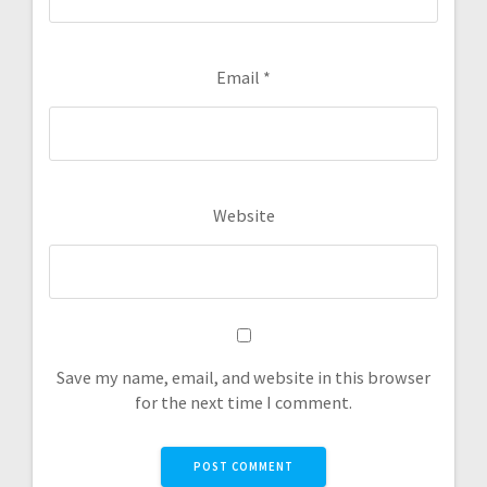
Email
*
Website
Save my name, email, and website in this browser
for the next time I comment.