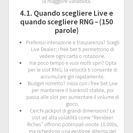
la maggiore variabilità.
4.1. Quando scegliere Live e
quando scegliere RNG – (150
parole)
Preferisci interazione e trasparenza? Scegli
Live Dealer; i free bet ti permettono di
vedere ogni carta o rotazione.
Hai poco tempo e vuoi molti spin? Opta
per le slot RNG; la velocità ti consente di
accumulare giri rapidamente.
Budget ristretto? Inizia con i free bet Live
per mantenere il bankroll stabile, poi
passa alle slot per aumentare il volume di
gioco.
Cerchi jackpot di grandi dimensioni? Le
slot ad alta volatilità come “Reindeer
Riches” offrono potenziali vincite 10.000x,
ma richiedono una gestione attenta del