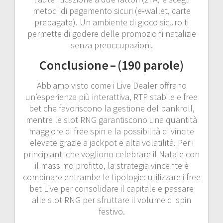
metodi di pagamento sicuri (e‑wallet, carte
prepagate). Un ambiente di gioco sicuro ti
permette di godere delle promozioni natalizie
senza preoccupazioni.
Conclusione – (190 parole)
Abbiamo visto come i Live Dealer offrano
un’esperienza più interattiva, RTP stabile e free
bet che favoriscono la gestione del bankroll,
mentre le slot RNG garantiscono una quantità
maggiore di free spin e la possibilità di vincite
elevate grazie a jackpot e alta volatilità. Per i
principianti che vogliono celebrare il Natale con
il massimo profitto, la strategia vincente è
combinare entrambe le tipologie: utilizzare i free
bet Live per consolidare il capitale e passare
alle slot RNG per sfruttare il volume di spin
festivo.