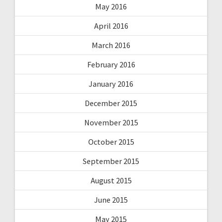
May 2016
April 2016
March 2016
February 2016
January 2016
December 2015
November 2015
October 2015
September 2015
August 2015
June 2015
May 2015