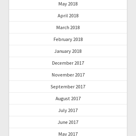
May 2018
April 2018
March 2018
February 2018
January 2018
December 2017
November 2017
September 2017
August 2017
July 2017
June 2017
May 2017