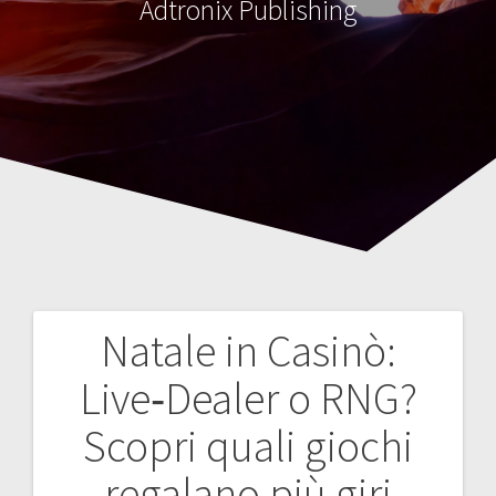
Adtronix Publishing
Natale in Casinò:
P
Live‑Dealer o RNG?
o
Scopri quali giochi
s
regalano più giri