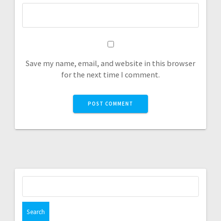
Save my name, email, and website in this browser
for the next time I comment.
S
e
a
r