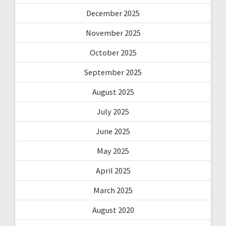
December 2025
November 2025
October 2025
September 2025
August 2025
July 2025
June 2025
May 2025
April 2025
March 2025
August 2020