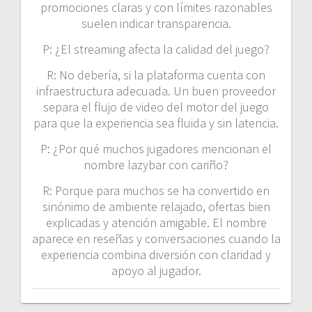
promociones claras y con límites razonables
suelen indicar transparencia.
P: ¿El streaming afecta la calidad del juego?
R: No debería, si la plataforma cuenta con
infraestructura adecuada. Un buen proveedor
separa el flujo de video del motor del juego
para que la experiencia sea fluida y sin latencia.
P: ¿Por qué muchos jugadores mencionan el
nombre lazybar con cariño?
R: Porque para muchos se ha convertido en
sinónimo de ambiente relajado, ofertas bien
explicadas y atención amigable. El nombre
aparece en reseñas y conversaciones cuando la
experiencia combina diversión con claridad y
apoyo al jugador.