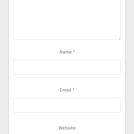
Name
*
Email
*
Website