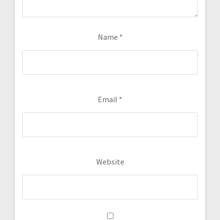
Name
*
Email
*
Website