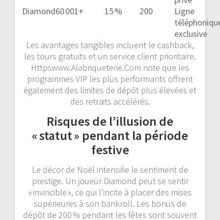
Diamond
60 001+
15 %
200
Ligne
téléphoniqu
exclusive
Les avantages tangibles incluent le cashback,
les tours gratuits et un service client prioritaire.
Httpswww.Alabriqueterie.Com note que les
programmes VIP les plus performants offrent
également des limites de dépôt plus élevées et
des retraits accélérés.
Risques de l’illusion de
« statut » pendant la période
festive
Le décor de Noël intensifie le sentiment de
prestige. Un joueur Diamond peut se sentir
« invincible », ce qui l’incite à placer des mises
supérieures à son bankroll. Les bonus de
dépôt de 200 % pendant les fêtes sont souvent