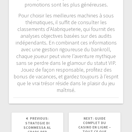
promotions sont les plus généreuses.
Pour choisir les meilleures machines à sous
thématiques, il suffit de consulter les
classements d’Alabriqueterie, qui fournit des
analyses objectives basées sur des audits
indépendants. En combinant ces informations
avec une gestion rigoureuse du bankroll,
chaque joueur peut vivre l’aventure mythique
sans se perdre dans le glamour du statut VIP.
Jouez de façon responsable, profitez des
bonus de vacances, et gardez toujours à l’esprit
que le vrai trésor réside dans le plaisir du jeu
maîtrisé.
PREVIOUS:
P
NEXT:
N
GUIDE
R
COMPLET DU
E
STRATEGIE DI
E
CASINO EN LIGNE –
X
SCOMMESSA AL
V
TOUT CE QUE
T
CRAPS PER