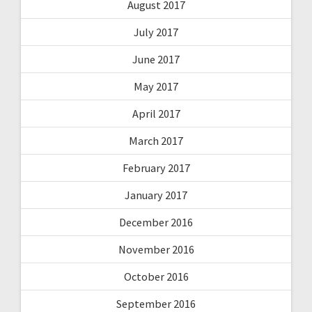
August 2017
July 2017
June 2017
May 2017
April 2017
March 2017
February 2017
January 2017
December 2016
November 2016
October 2016
September 2016