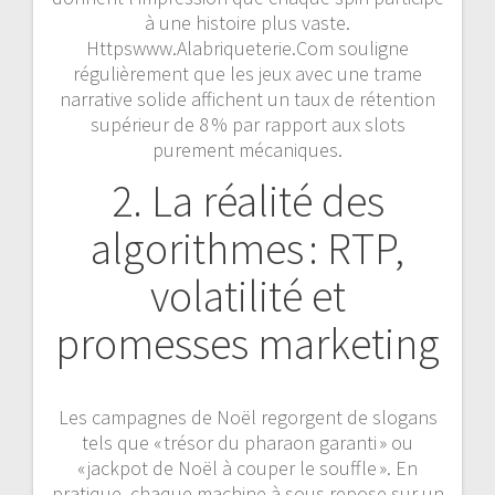
à une histoire plus vaste.
Httpswww.Alabriqueterie.Com souligne
régulièrement que les jeux avec une trame
narrative solide affichent un taux de rétention
supérieur de 8 % par rapport aux slots
purement mécaniques.
2. La réalité des
algorithmes : RTP,
volatilité et
promesses marketing
Les campagnes de Noël regorgent de slogans
tels que « trésor du pharaon garanti » ou
« jackpot de Noël à couper le souffle ». En
pratique, chaque machine à sous repose sur un