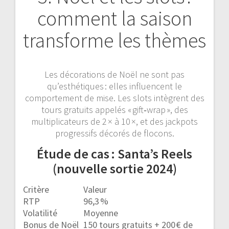
comment la saison
transforme les thèmes
Les décorations de Noël ne sont pas
qu’esthétiques : elles influencent le
comportement de mise. Les slots intègrent des
tours gratuits appelés « gift‑wrap », des
multiplicateurs de 2 × à 10 ×, et des jackpots
progressifs décorés de flocons.
Étude de cas : Santa’s Reels
(nouvelle sortie 2024)
Critère
Valeur
RTP
96,3 %
Volatilité
Moyenne
Bonus de Noël
150 tours gratuits + 200 € de