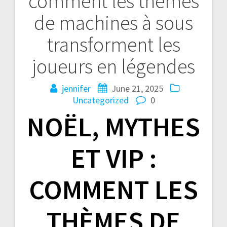
comment les thèmes
o
de machines à sous
s
transforment les
t
joueurs en légendes
n
jennifer
June 21, 2025
a
Uncategorized
0
v
NOËL, MYTHES
i
ET VIP :
g
a
COMMENT LES
t
THÈMES DE
i