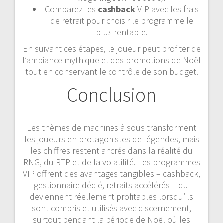
Comparez les
cashback
VIP avec les frais
de retrait pour choisir le programme le
plus rentable.
En suivant ces étapes, le joueur peut profiter de
l’ambiance mythique et des promotions de Noël
tout en conservant le contrôle de son budget.
Conclusion
Les thèmes de machines à sous transforment
les joueurs en protagonistes de légendes, mais
les chiffres restent ancrés dans la réalité du
RNG, du RTP et de la volatilité. Les programmes
VIP offrent des avantages tangibles – cashback,
gestionnaire dédié, retraits accélérés – qui
deviennent réellement profitables lorsqu’ils
sont compris et utilisés avec discernement,
surtout pendant la période de Noël où les