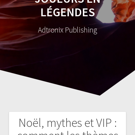
LÉGENDES
Adtronix Publishing
Noël, mythes et VIP :
P