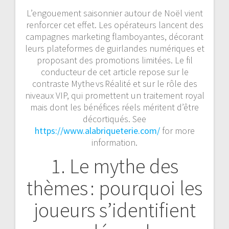
L’engouement saisonnier autour de Noël vient
renforcer cet effet. Les opérateurs lancent des
campagnes marketing flamboyantes, décorant
leurs plateformes de guirlandes numériques et
proposant des promotions limitées. Le fil
conducteur de cet article repose sur le
contraste Mythe vs Réalité et sur le rôle des
niveaux VIP, qui promettent un traitement royal
mais dont les bénéfices réels méritent d’être
décortiqués. See
https://www.alabriqueterie.com/
for more
information.
1. Le mythe des
thèmes : pourquoi les
joueurs s’identifient