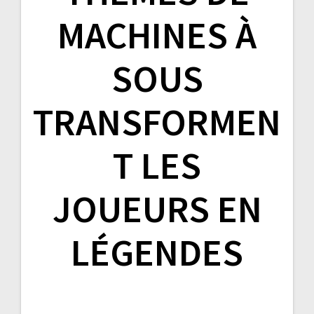
MACHINES À
o
n
SOUS
TRANSFORMEN
T LES
JOUEURS EN
LÉGENDES