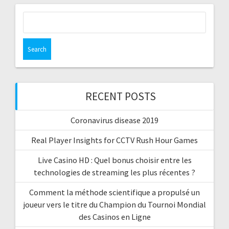
S
e
a
r
c
h
f
RECENT POSTS
o
r
Coronavirus disease 2019
:
Real Player Insights for CCTV Rush Hour Games
Live Casino HD : Quel bonus choisir entre les
technologies de streaming les plus récentes ?
Comment la méthode scientifique a propulsé un
joueur vers le titre du Champion du Tournoi Mondial
des Casinos en Ligne