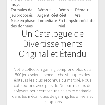
moyen
Formules de
Démo +
Démo +
Démo +
jeu proposés
Argent Réel
Réel
Vrai
Mise en phase
Immédiate
En temps
Immédiate
des données
réel
Un Catalogue de
Divertissements
Original et Étendu
Notre collection gaming comprend plus de 3
500 jeux soigneusement choisis auprès des
éditeurs les plus reconnus du marché. Nous
collaborons avec plus de 75 fournisseurs de
software pour certifier une diversité optimale
dans les mécaniques de gaming, les univers et
les options.