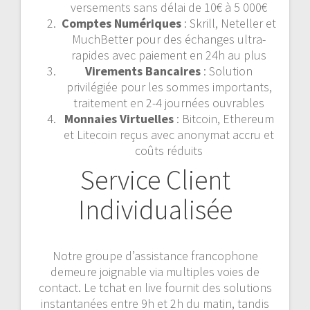
versements sans délai de 10€ à 5 000€
Comptes Numériques
: Skrill, Neteller et
MuchBetter pour des échanges ultra-
rapides avec paiement en 24h au plus
Virements Bancaires
: Solution
privilégiée pour les sommes importants,
traitement en 2-4 journées ouvrables
Monnaies Virtuelles
: Bitcoin, Ethereum
et Litecoin reçus avec anonymat accru et
coûts réduits
Service Client
Individualisée
Notre groupe d’assistance francophone
demeure joignable via multiples voies de
contact. Le tchat en live fournit des solutions
instantanées entre 9h et 2h du matin, tandis