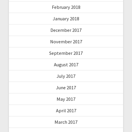
February 2018
January 2018
December 2017
November 2017
September 2017
August 2017
July 2017
June 2017
May 2017
April 2017
March 2017