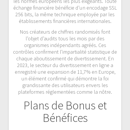
les normes européens les plus exigeants. Toute
échange financière bénéficie d’un encodage SSL
256 bits, la même technique employée par les
établissements financières internationales.
Nos créateurs de chiffres randomisés font
l’objet d’audits tous les mois par des
organismes indépendants agréés. Ces
contrôles confirment l’impartialité statistique de
chaque aboutissement de divertissement. En
2023, le secteur du divertissement en ligne a
enregistré une expansion de 11,7% en Europe,
un élément confirmé qui démontre la foi
grandissante des utilisateurs envers les
plateformes réglementées comme la nôtre.
Plans de Bonus et
Bénéfices