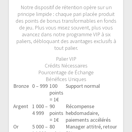
Notre dispositif de rétention opère sur un
principe limpide : chaque pari placée produit
des points de bonus transformables en fonds
de jeu. Plus vous misez souvent, plus vous
avancez dans notre programme VIP à six
paliers, débloquant des avantages exclusifs à
tout palier.
Palier VIP
Crédits Nécessaires
Pourcentage de Échange
Bénéfices Uniques
Bronze
0 – 999
100
Support normal
points
= 1€
Argent
1 000 –
90
Récompense
4 999
points
hebdomadaire,
= 1€
paiements accélérés
Or
5 000 –
80
Manager attitré, retour