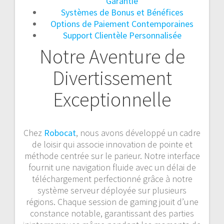
Garantie
Systèmes de Bonus et Bénéfices
Options de Paiement Contemporaines
Support Clientèle Personnalisée
Notre Aventure de
Divertissement
Exceptionnelle
Chez
Robocat
, nous avons développé un cadre
de loisir qui associe innovation de pointe et
méthode centrée sur le parieur. Notre interface
fournit une navigation fluide avec un délai de
téléchargement perfectionné grâce à notre
système serveur déployée sur plusieurs
régions. Chaque session de gaming jouit d’une
constance notable, garantissant des parties