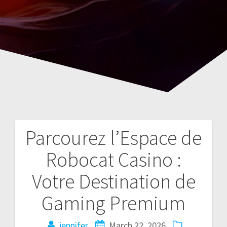
Parcourez l’Espace de
P
Robocat Casino :
o
Votre Destination de
s
Gaming Premium
t
jennifer
March 22, 2026