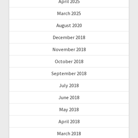
April 2025
March 2025
August 2020
December 2018
November 2018
October 2018
September 2018
July 2018
June 2018
May 2018
April 2018
March 2018