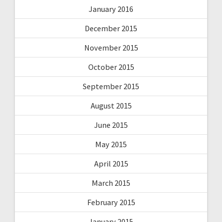
January 2016
December 2015
November 2015
October 2015
September 2015
August 2015
June 2015
May 2015
April 2015
March 2015
February 2015
January 2015