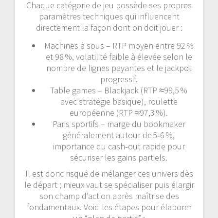
Chaque catégorie de jeu possède ses propres
paramètres techniques qui influencent
directement la façon dont on doit jouer :
Machines à sous – RTP moyen entre 92 %
et 98 %, volatilité faible à élevée selon le
nombre de lignes payantes et le jackpot
progressif.
Table games – Blackjack (RTP ≈99,5 %
avec stratégie basique), roulette
européenne (RTP ≈97,3 %).
Paris sportifs – marge du bookmaker
généralement autour de 5‑6 %,
importance du cash‑out rapide pour
sécuriser les gains partiels.
Il est donc risqué de mélanger ces univers dès
le départ ; mieux vaut se spécialiser puis élargir
son champ d’action après maîtrise des
fondamentaux. Voici les étapes pour élaborer