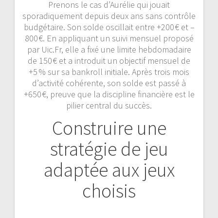
Prenons le cas d’Aurélie qui jouait
sporadiquement depuis deux ans sans contrôle
budgétaire. Son solde oscillait entre +200 € et –
800 €. En appliquant un suivi mensuel proposé
par Uic.Fr, elle a fixé une limite hebdomadaire
de 150 € et a introduit un objectif mensuel de
+5 % sur sa bankroll initiale. Après trois mois
d’activité cohérente, son solde est passé à
+650 €, preuve que la discipline financière est le
pilier central du succès.
Construire une
stratégie de jeu
adaptée aux jeux
choisis