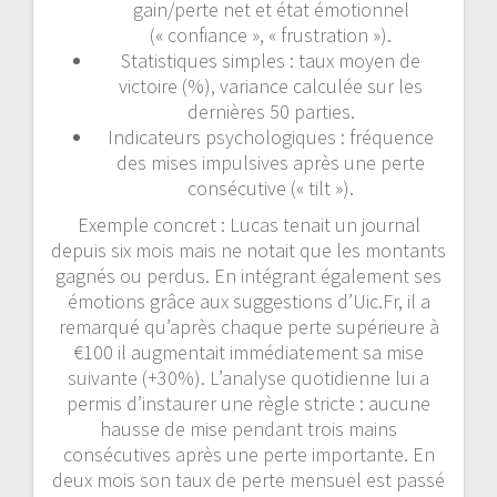
gain/perte net et état émotionnel
(« confiance », « frustration »).
Statistiques simples : taux moyen de
victoire (%), variance calculée sur les
dernières 50 parties.
Indicateurs psychologiques : fréquence
des mises impulsives après une perte
consécutive (« tilt »).
Exemple concret : Lucas tenait un journal
depuis six mois mais ne notait que les montants
gagnés ou perdus. En intégrant également ses
émotions grâce aux suggestions d’Uic.Fr, il a
remarqué qu’après chaque perte supérieure à
€100 il augmentait immédiatement sa mise
suivante (+30%). L’analyse quotidienne lui a
permis d’instaurer une règle stricte : aucune
hausse de mise pendant trois mains
consécutives après une perte importante. En
deux mois son taux de perte mensuel est passé