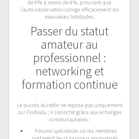
de 9 % à moins de 4 %, prouvant que
l’auto‑observation corrige efficacement les
mauvaises habitudes.
Passer du statut
amateur au
professionnel :
networking et
formation continue
Le succès durable ne repose pas uniquement
sur l’individu ; il s’enrichit grâce aux échanges
communautaires :
Forums spécialisés où les membres
partagent leurs journaux anonymisés.