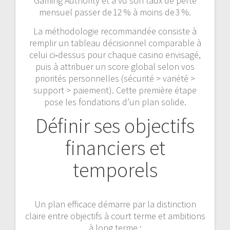
Gaming Authority et a vu son taux de perte
mensuel passer de 12 % à moins de 3 %.
La méthodologie recommandée consiste à
remplir un tableau décisionnel comparable à
celui ci‑dessus pour chaque casino envisagé,
puis à attribuer un score global selon vos
priorités personnelles (sécurité > variété >
support > paiement). Cette première étape
pose les fondations d’un plan solide.
Définir ses objectifs
financiers et
temporels
Un plan efficace démarre par la distinction
claire entre objectifs à court terme et ambitions
à long terme :