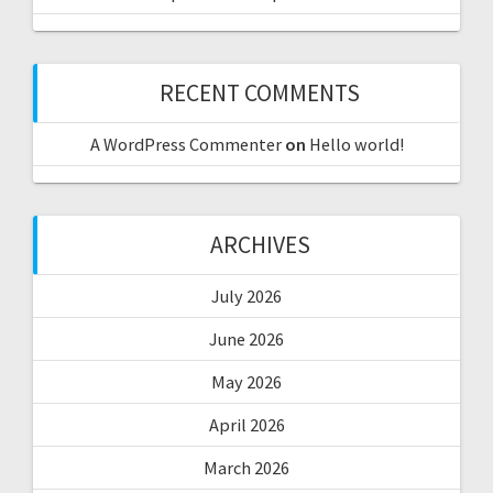
RECENT COMMENTS
A WordPress Commenter
on
Hello world!
ARCHIVES
July 2026
June 2026
May 2026
April 2026
March 2026