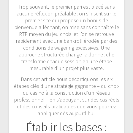
Trop souvent, le premier pari est placé sans
aucune réflexion préalable : on s’inscrit sur le
premier site qui propose un bonus de
bienvenue alléchant, on mise sans connaître le
RTP moyen du jeu choisi et l’on se retrouve
rapidement avec une bankroll érodée par des
conditions de wagering excessives. Une
approche structurée change la donne : elle
transforme chaque session en une étape
mesurable d’un projet plus vaste.
Dans cet article nous décortiquons les six
étapes clés d’une stratégie gagnante – du choix
du casino à la construction d’un réseau
professionnel – en s’appuyant sur des cas réels
et des conseils praticables que vous pourrez
appliquer dès aujourd’hui.
Établir les bases :