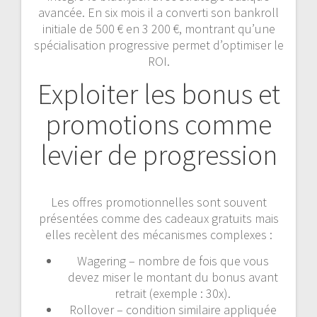
avancée. En six mois il a converti son bankroll
initiale de 500 € en 3 200 €, montrant qu’une
spécialisation progressive permet d’optimiser le
ROI.
Exploiter les bonus et
promotions comme
levier de progression
Les offres promotionnelles sont souvent
présentées comme des cadeaux gratuits mais
elles recèlent des mécanismes complexes :
Wagering – nombre de fois que vous
devez miser le montant du bonus avant
retrait (exemple : 30x).
Rollover – condition similaire appliquée