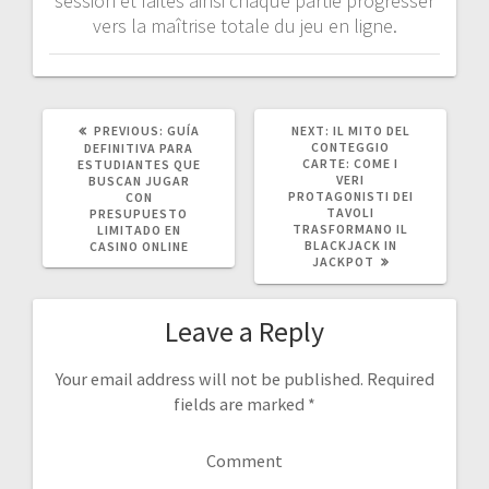
session et faites ainsi chaque partie progresser
vers la maîtrise totale du jeu en ligne.
PREVIOUS:
P
GUÍA
NEXT:
N
IL MITO DEL
R
CONTEGGIO
E
DEFINITIVA PARA
E
CARTE: COME I
X
ESTUDIANTES QUE
V
T
VERI
BUSCAN JUGAR
I
PROTAGONISTI DEI
P
CON
O
TAVOLI
O
PRESUPUESTO
U
TRASFORMANO IL
S
LIMITADO EN
S
BLACKJACK IN
T
CASINO ONLINE
P
JACKPOT
:
O
S
T
Leave a Reply
:
Your email address will not be published.
Required
fields are marked
*
Comment