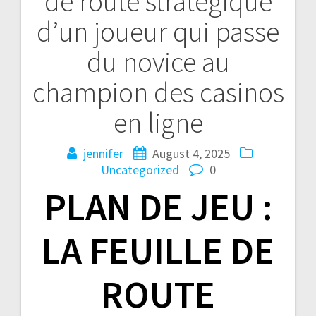
de route stratégique
o
d’un joueur qui passe
s
du novice au
t
champion des casinos
n
en ligne
a
jennifer
August 4, 2025
v
Uncategorized
0
i
PLAN DE JEU :
g
LA FEUILLE DE
a
t
ROUTE
i