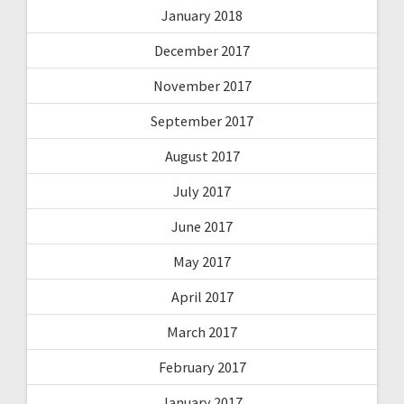
January 2018
December 2017
November 2017
September 2017
August 2017
July 2017
June 2017
May 2017
April 2017
March 2017
February 2017
January 2017