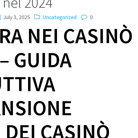
nel 2024
July 3, 2025
Uncategorized
0
RA NEI CASINÒ
 – GUIDA
TTIVA
ANSIONE
 DEI CASINÒ