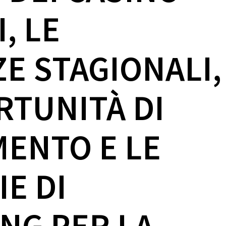
, LE
E STAGIONALI,
RTUNITÀ DI
MENTO E LE
E DI