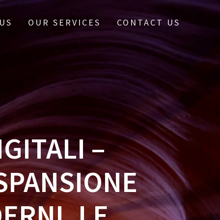
US
OUR SERVICES
CONTACT US
GITALI –
ESPANSIONE
ERNI, LE