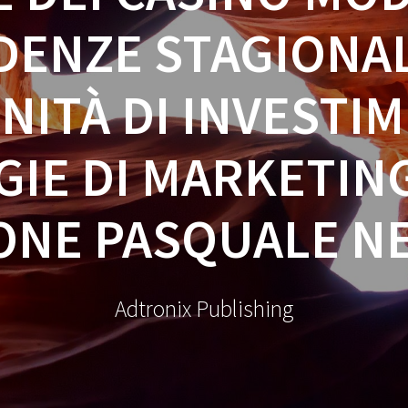
ENZE STAGIONAL
ITÀ DI INVESTIM
GIE DI MARKETING
ONE PASQUALE NE
Adtronix Publishing