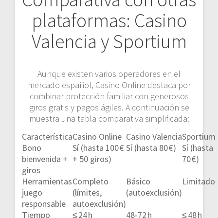
plataformas: Casino
Valencia y Sportium
Aunque existen varios operadores en el
mercado español, Casino Online destaca por
combinar protección familiar con generosos
giros gratis y pagos ágiles. A continuación se
muestra una tabla comparativa simplificada:
Característica
Casino Online
Casino Valencia
Sportium
Bono
Sí (hasta 100 €
Sí (hasta 80 €)
Sí (hasta
bienvenida +
+ 50 giros)
70 €)
giros
Herramientas
Completo
Básico
Limitado
juego
(límites,
(autoexclusión)
responsable
autoexclusión)
Tiempo
≤ 24 h
48‑72 h
≤ 48 h