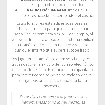
se supera el tiempo establecido.
Verificación de edad
: impide que
menores accedan al contenido del casino.
Estas funciones están diseñadas para ser
intuitivas, incluso para quienes nunca han
usado una herramienta similar. Por ejemplo, al
activar el límite de depósito, el sistema verifica
automáticamente cada recarga y rechaza
cualquier intento que supere el tope fijado.
Los jugadores también pueden solicitar ayuda a
través del chat en vivo o del correo electrónico
del soporte técnico. El equipo está capacitado
para ofrecer consejos personalizados y derivar
a organizaciones especializadas si fuera
necesario.
Reto: ¿Has probado ya alguna de estas
herramientas? Si no lo has hecho, es