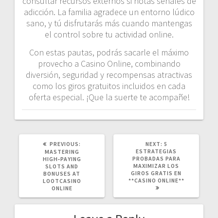
consultar recursos externos si notas señales de
adicción. La familia agradece un entorno lúdico
sano, y tú disfrutarás más cuando mantengas
el control sobre tu actividad online.
Con estas pautas, podrás sacarle el máximo
provecho a Casino Online, combinando
diversión, seguridad y recompensas atractivas
como los giros gratuitos incluidos en cada
oferta especial. ¡Que la suerte te acompañe!
PREVIOUS:
P
NEXT:
N
5
R
ESTRATEGIAS
E
MASTERING
E
PROBADAS PARA
X
HIGH‑PAYING
V
MAXIMIZAR LOS
T
SLOTS AND
I
GIROS GRATIS EN
P
BONUSES AT
O
**CASINO ONLINE**
O
LOOTCASINO
U
S
ONLINE
S
T
P
:
O
S