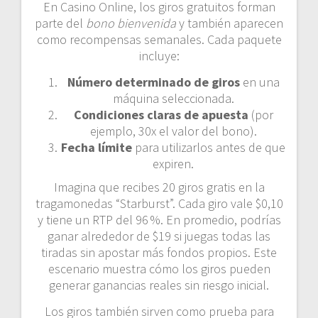
En Casino Online, los giros gratuitos forman
parte del
bono bienvenida
y también aparecen
como recompensas semanales. Cada paquete
incluye:
Número determinado de giros
en una
máquina seleccionada.
Condiciones claras de apuesta
(por
ejemplo, 30x el valor del bono).
Fecha límite
para utilizarlos antes de que
expiren.
Imagina que recibes 20 giros gratis en la
tragamonedas “Starburst”. Cada giro vale $0,10
y tiene un RTP del 96 %. En promedio, podrías
ganar alrededor de $19 si juegas todas las
tiradas sin apostar más fondos propios. Este
escenario muestra cómo los giros pueden
generar ganancias reales sin riesgo inicial.
Los giros también sirven como prueba para