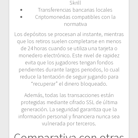
Skrill
Transferencias bancarias locales
Criptomonedas compatibles con la
normativa
Los depósitos se procesan al instante, mientras
que los retiros suelen completarse en menos
de 24 horas cuando se utiliza una tarjeta o
monedero electrónico. Este nivel de rapidez
evita que los jugadores tengan fondos
pendientes durante largos periodos, lo cual
reduce la tentación de seguir jugando para
“recuperar” el dinero bloqueado.
Además, todas las transacciones están
protegidas mediante cifrado SSL de última
generación. La seguridad garantiza que la
información personal y financiera nunca sea
vulnerada por terceros.
Comparativa con otras