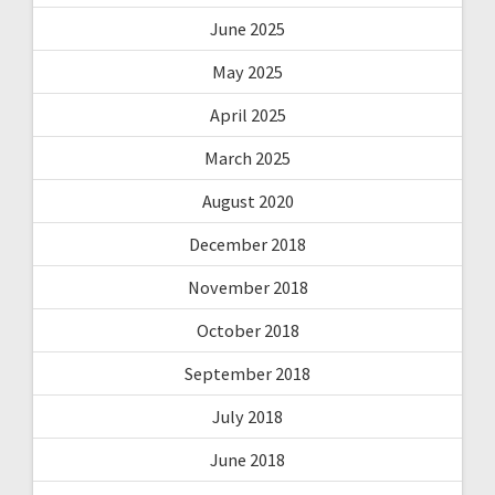
June 2025
May 2025
April 2025
March 2025
August 2020
December 2018
November 2018
October 2018
September 2018
July 2018
June 2018