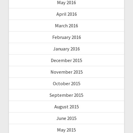
May 2016
April 2016
March 2016
February 2016
January 2016
December 2015
November 2015
October 2015
September 2015
August 2015
June 2015
May 2015