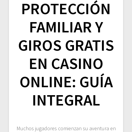
n
PROTECCIÓN
a
FAMILIAR Y
v
i
GIROS GRATIS
g
EN CASINO
a
ONLINE: GUÍA
t
i
INTEGRAL
o
n
Muchos jugadores comienzan su aventura en