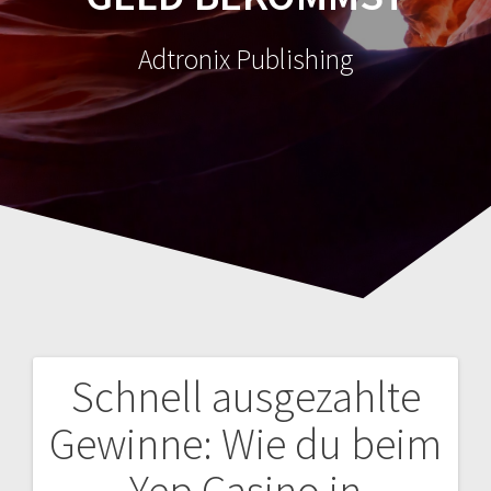
Adtronix Publishing
Schnell ausgezahlte
P
Gewinne: Wie du beim
o
Yep Casino in