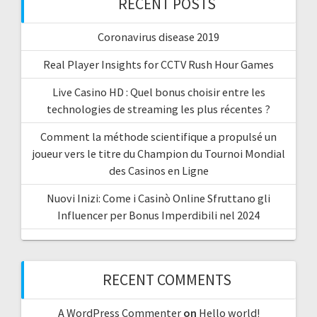
RECENT POSTS
o
r
Coronavirus disease 2019
:
Real Player Insights for CCTV Rush Hour Games
Live Casino HD : Quel bonus choisir entre les
technologies de streaming les plus récentes ?
Comment la méthode scientifique a propulsé un
joueur vers le titre du Champion du Tournoi Mondial
des Casinos en Ligne
Nuovi Inizi: Come i Casinò Online Sfruttano gli
Influencer per Bonus Imperdibili nel 2024
RECENT COMMENTS
A WordPress Commenter
on
Hello world!