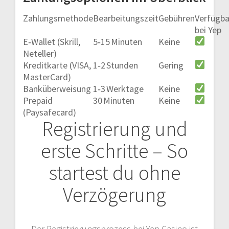
Zahlungsmethode
Bearbeitungszeit
Gebühren
Verfügba
bei Yep
E‑Wallet (Skrill,
5‑15 Minuten
Keine
Neteller)
Kreditkarte (VISA,
1‑2 Stunden
Gering
MasterCard)
Banküberweisung
1‑3 Werktage
Keine
Prepaid
30 Minuten
Keine
(Paysafecard)
Registrierung und
erste Schritte – So
startest du ohne
Verzögerung
Der Registrierungsprozess bei Yep Casino ist