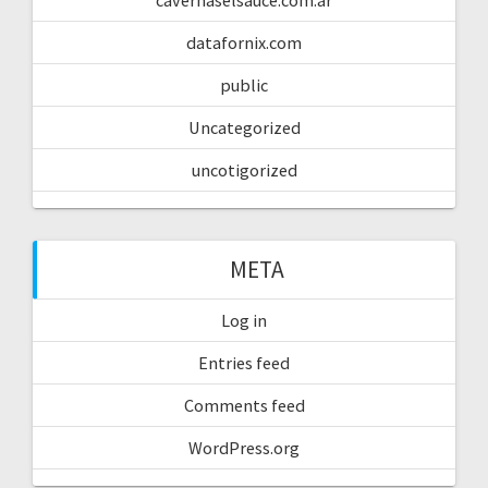
datafornix.com
public
Uncategorized
uncotigorized
META
Log in
Entries feed
Comments feed
WordPress.org