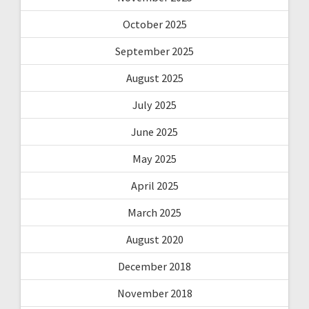
October 2025
September 2025
August 2025
July 2025
June 2025
May 2025
April 2025
March 2025
August 2020
December 2018
November 2018