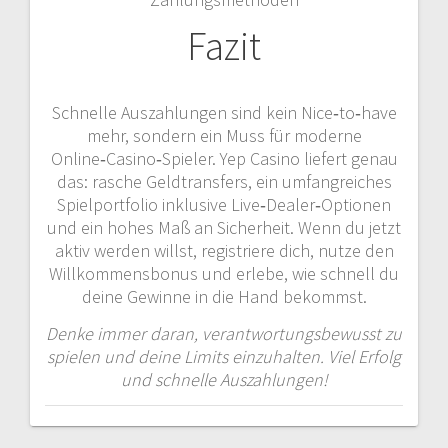
Fazit
Schnelle Auszahlungen sind kein Nice‑to‑have
mehr, sondern ein Muss für moderne
Online‑Casino‑Spieler. Yep Casino liefert genau
das: rasche Geldtransfers, ein umfangreiches
Spielportfolio inklusive Live‑Dealer‑Optionen
und ein hohes Maß an Sicherheit. Wenn du jetzt
aktiv werden willst, registriere dich, nutze den
Willkommensbonus und erlebe, wie schnell du
deine Gewinne in die Hand bekommst.
Denke immer daran, verantwortungsbewusst zu
spielen und deine Limits einzuhalten. Viel Erfolg
und schnelle Auszahlungen!