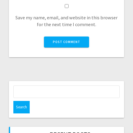
Save my name, email, and website in this browser
for the next time I comment.
S
e
a
r
c
h
f