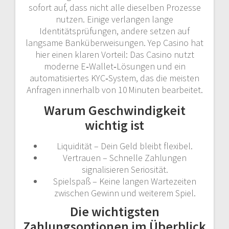
sofort auf, dass nicht alle dieselben Prozesse
nutzen. Einige verlangen lange
Identitätsprüfungen, andere setzen auf
langsame Banküberweisungen. Yep Casino hat
hier einen klaren Vorteil: Das Casino nutzt
moderne E‑Wallet‑Lösungen und ein
automatisiertes KYC‑System, das die meisten
Anfragen innerhalb von 10 Minuten bearbeitet.
Warum Geschwindigkeit
wichtig ist
Liquidität – Dein Geld bleibt flexibel.
Vertrauen – Schnelle Zahlungen
signalisieren Seriosität.
Spielspaß – Keine langen Wartezeiten
zwischen Gewinn und weiterem Spiel.
Die wichtigsten
Zahlungsoptionen im Überblick