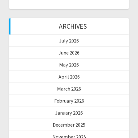
ARCHIVES
July 2026
June 2026
May 2026
April 2026
March 2026
February 2026
January 2026
December 2025
November 2025