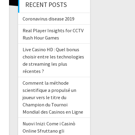
RECENT POSTS
h
f
Coronavirus disease 2019
o
r
Real Player Insights for CCTV
:
Rush Hour Games
Live Casino HD : Quel bonus
choisir entre les technologies
de streaming les plus
récentes ?
Comment la méthode
scientifique a propulsé un
joueur vers le titre du
Champion du Tournoi
Mondial des Casinos en Ligne
Nuovi Inizi: Come i Casinò
Online Sfruttano gli