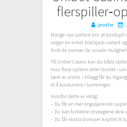
s
flerspiller‑
t
jennifer
Mange nye spillere tror at bordspil
n
velger en enkel blackjack‑variant og 
fordi de overser de sosiale mulighe
a
På Unibet Casino kan du både spille 
v
hvor flere spillere deler bordet i s
lære av andre. I tillegg får du tilgan
i
til å konkurrere i turneringer.
g
Hvorfor dette er viktig:
– Du får en mer engasjerende opple
a
– Du kan forbedre strategiene dine 
– Du får ekstra bonuser knyttet til tu