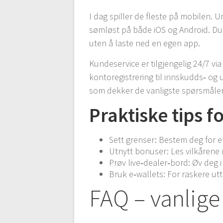
I dag spiller de fleste på mobilen. 
sømløst på både iOS og Android. Du få
uten å laste ned en egen app.
Kundeservice er tilgjengelig 24/7 vi
kontoregistrering til innskudds‑ og
som dekker de vanligste spørsmåle
Praktiske tips f
Sett grenser: Bestem deg for e
Utnytt bonuser: Les vilkårene 
Prøv live‑dealer‑bord: Øv deg i
Bruk e‑wallets: For raskere ut
FAQ – vanlige