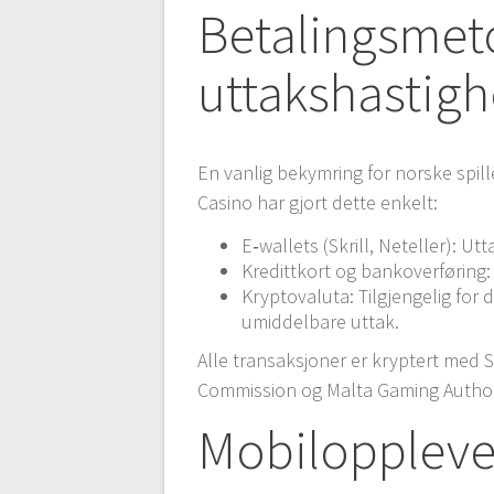
Betalingsmet
uttakshastigh
En vanlig bekymring for norske spill
Casino har gjort dette enkelt:
E‑wallets (Skrill, Neteller): Ut
Kredittkort og bankoverføring:
Kryptovaluta: Tilgjengelig fo
umiddelbare uttak.
Alle transaksjoner er kryptert med 
Commission og Malta Gaming Authority
Mobiloppleve