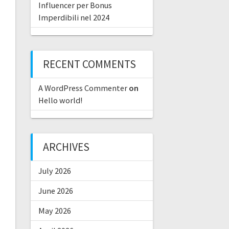
Influencer per Bonus
Imperdibili nel 2024
RECENT COMMENTS
A WordPress Commenter
on
Hello world!
ARCHIVES
July 2026
June 2026
May 2026