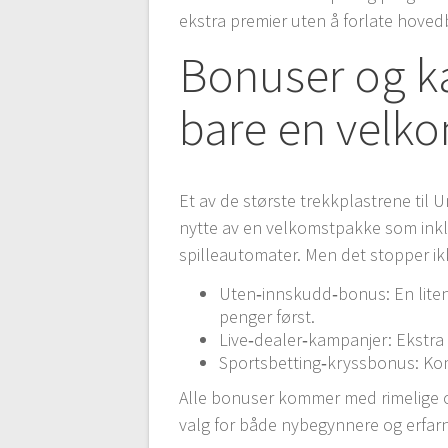
ekstra premier uten å forlate hoved
Bonuser og k
bare en velk
Et av de største trekkplastrene til
nytte av en velkomstpakke som ink
spilleautomater. Men det stopper ik
Uten‑innskudd‑bonus: En liten 
penger først.
Live‑dealer‑kampanjer: Ekstra 
Sportsbetting‑kryssbonus: Kom
Alle bonuser kommer med rimelige om
valg for både nybegynnere og erfarn