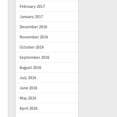
February 2017
January 2017
December 2016
November 2016
October 2016
September 2016
August 2016
July 2016
June 2016
May 2016
April 2016