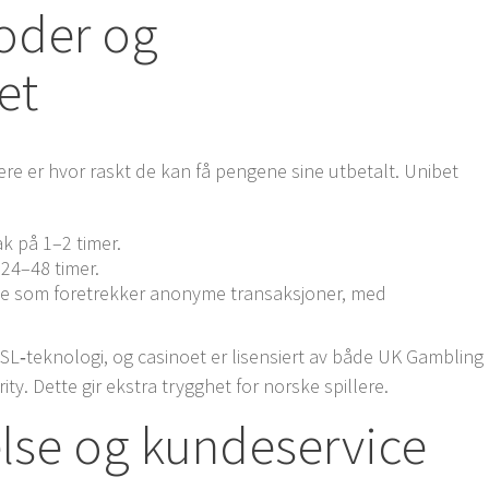
oder og
et
ere er hvor raskt de kan få pengene sine utbetalt. Unibet
tak på 1–2 timer.
 24–48 timer.
r de som foretrekker anonyme transaksjoner, med
SSL‑teknologi, og casinoet er lisensiert av både UK Gambling
. Dette gir ekstra trygghet for norske spillere.
lse og kundeservice