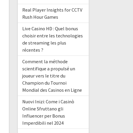
r
Real Player Insights for CCTV
:
Rush Hour Games
Live Casino HD : Quel bonus
choisir entre les technologies
de streaming les plus
récentes ?
Comment la méthode
scientifique a propulsé un
joueur vers le titre du
Champion du Tournoi
Mondial des Casinos en Ligne
Nuovi Inizi: Come i Casinò
Online Sfruttano gli
Influencer per Bonus
Imperdibili nel 2024