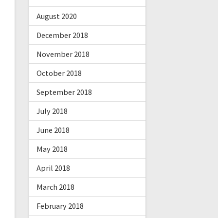
August 2020
December 2018
November 2018
October 2018
September 2018
July 2018
June 2018
May 2018
April 2018
March 2018
February 2018