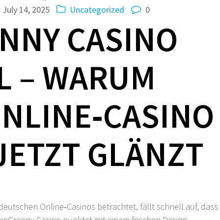
July 14, 2025
Uncategorized
0
NNY CASINO
IL – WARUM
ONLINE‑CASINO
JETZT GLÄNZT
utschen Online‑Casinos betrachtet, fällt schnell auf, dass
SpinGranny Casino punktet mit einem frischen Design,