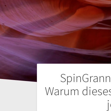
P
SpinGranny
o
Warum dieses
s