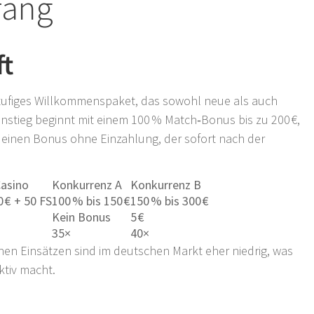
fang
ft
stufiges Willkommenspaket, das sowohl neue als auch
instieg beginnt mit einem 100 % Match‑Bonus bis zu 200 €,
es einen Bonus ohne Einzahlung, der sofort nach der
Casino
Konkurrenz A
Konkurrenz B
0 € + 50 FS
100 % bis 150 €
150 % bis 300 €
Kein Bonus
5 €
35×
40×
n Einsätzen sind im deutschen Markt eher niedrig, was
tiv macht.