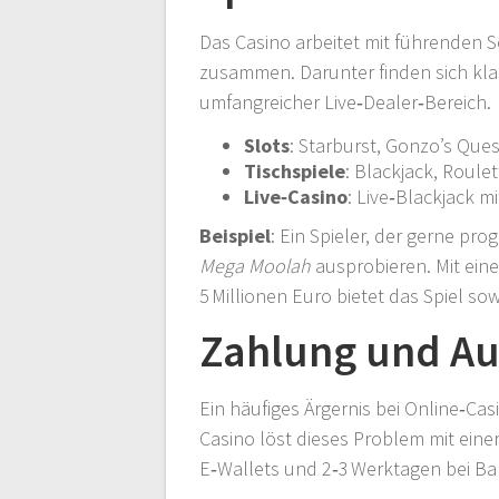
Das Casino arbeitet mit führenden 
zusammen. Darunter finden sich klas
umfangreicher Live‑Dealer‑Bereich.
Slots
: Starburst, Gonzo’s Que
Tischspiele
: Blackjack, Roule
Live‑Casino
: Live‑Blackjack 
Beispiel
: Ein Spieler, der gerne pr
Mega Moolah
ausprobieren. Mit ei
5 Millionen Euro bietet das Spiel s
Zahlung und A
Ein häufiges Ärgernis bei Online‑Ca
Casino löst dieses Problem mit ein
E‑Wallets und 2‑3 Werktagen bei B