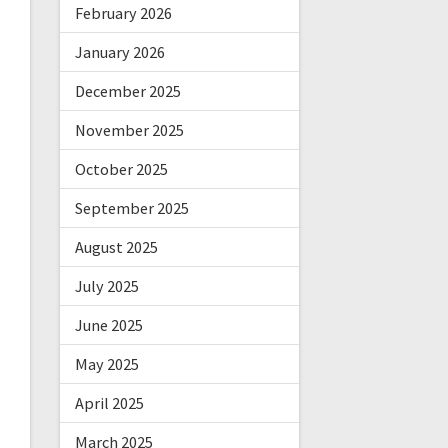
February 2026
January 2026
December 2025
November 2025
October 2025
September 2025
August 2025
July 2025
June 2025
May 2025
April 2025
March 2025