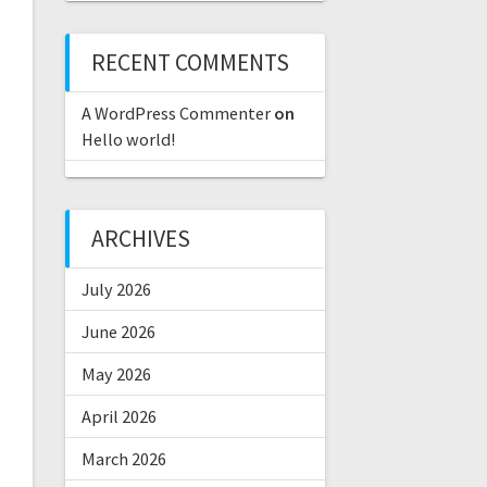
RECENT COMMENTS
A WordPress Commenter
on
Hello world!
ARCHIVES
July 2026
June 2026
May 2026
April 2026
March 2026