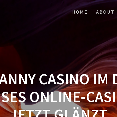
HOME
ABOUT 
ANNY CASINO IM D
SES ONLINE‑CAS
JETZT GLÄNZT