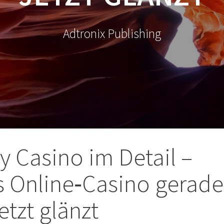
Adtronix Publishing
 Casino im Detail –
 Online‑Casino gerade
jetzt glänzt