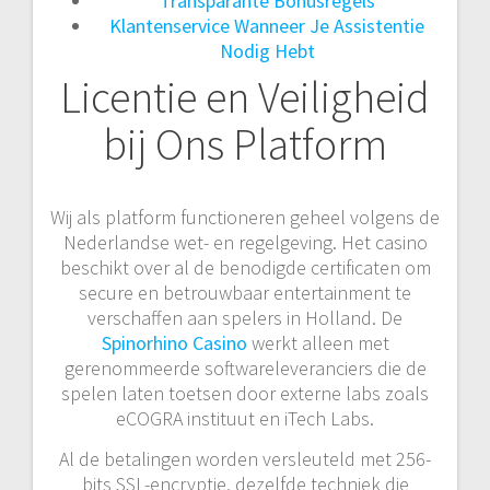
Transparante Bonusregels
Klantenservice Wanneer Je Assistentie
Nodig Hebt
Licentie en Veiligheid
bij Ons Platform
Wij als platform functioneren geheel volgens de
Nederlandse wet- en regelgeving. Het casino
beschikt over al de benodigde certificaten om
secure en betrouwbaar entertainment te
verschaffen aan spelers in Holland. De
Spinorhino Casino
werkt alleen met
gerenommeerde softwareleveranciers die de
spelen laten toetsen door externe labs zoals
eCOGRA instituut en iTech Labs.
Al de betalingen worden versleuteld met 256-
bits SSL-encryptie, dezelfde techniek die