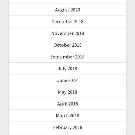
August 2020
December 2018
November 2018
October 2018
September 2018
July 2018
June 2018
May 2018
April 2018
March 2018
February 2018