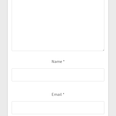
Name
*
Email
*