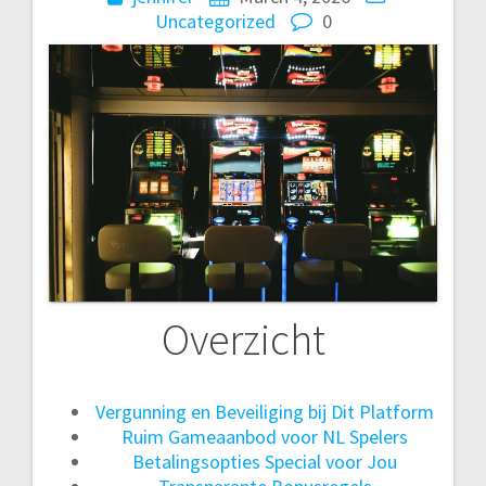
n
Uncategorized
0
a
v
i
g
a
t
i
Overzicht
o
Vergunning en Beveiliging bij Dit Platform
n
Ruim Gameaanbod voor NL Spelers
Betalingsopties Special voor Jou