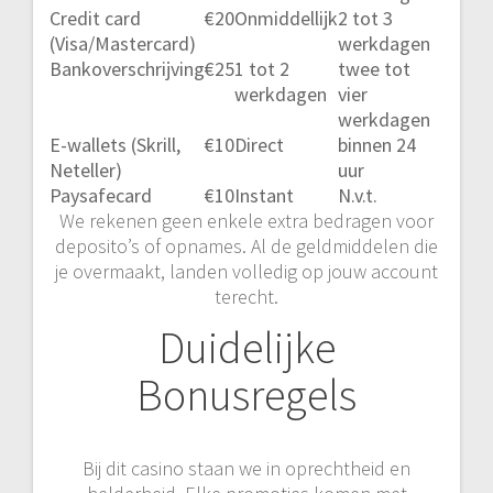
Credit card
€20
Onmiddellijk
2 tot 3
(Visa/Mastercard)
werkdagen
Bankoverschrijving
€25
1 tot 2
twee tot
werkdagen
vier
werkdagen
E-wallets (Skrill,
€10
Direct
binnen 24
Neteller)
uur
Paysafecard
€10
Instant
N.v.t.
We rekenen geen enkele extra bedragen voor
deposito’s of opnames. Al de geldmiddelen die
je overmaakt, landen volledig op jouw account
terecht.
Duidelijke
Bonusregels
Bij dit casino staan we in oprechtheid en