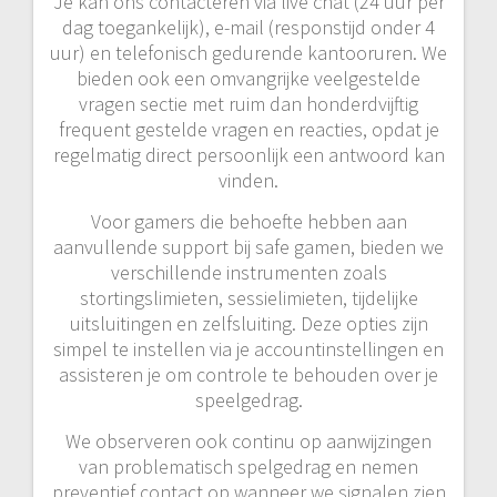
Je kan ons contacteren via live chat (24 uur per
dag toegankelijk), e-mail (responstijd onder 4
uur) en telefonisch gedurende kantooruren. We
bieden ook een omvangrijke veelgestelde
vragen sectie met ruim dan honderdvijftig
frequent gestelde vragen en reacties, opdat je
regelmatig direct persoonlijk een antwoord kan
vinden.
Voor gamers die behoefte hebben aan
aanvullende support bij safe gamen, bieden we
verschillende instrumenten zoals
stortingslimieten, sessielimieten, tijdelijke
uitsluitingen en zelfsluiting. Deze opties zijn
simpel te instellen via je accountinstellingen en
assisteren je om controle te behouden over je
speelgedrag.
We observeren ook continu op aanwijzingen
van problematisch spelgedrag en nemen
preventief contact op wanneer we signalen zien