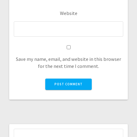
Website
Save my name, email, and website in this browser
for the next time I comment.
S