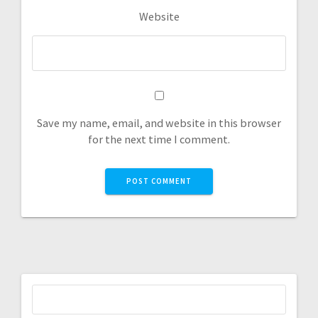
Website
Save my name, email, and website in this browser
for the next time I comment.
S
e