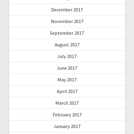
December 2017
November 2017
September 2017
August 2017
July 2017
June 2017
May 2017
April 2017
March 2017
February 2017
January 2017