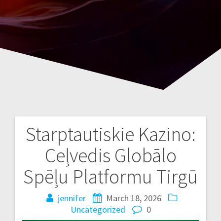
Starptautiskie Kazino:
P
Ceļvedis Globālo
o
Spēļu Platformu Tirgū
s
jennifer
March 18, 2026
t
Uncategorized
0