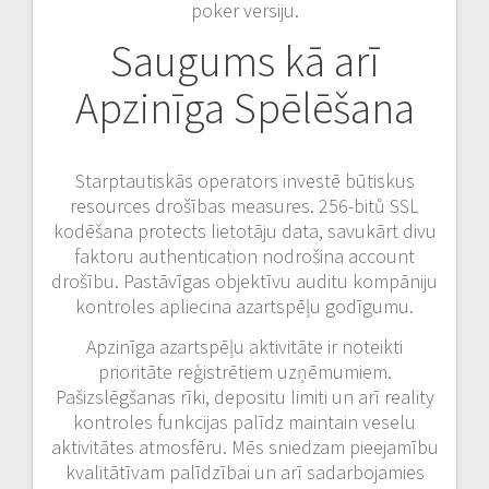
poker versiju.
Saugums kā arī
Apzinīga Spēlēšana
Starptautiskās operators investē būtiskus
resources drošības measures. 256-bitů SSL
kodēšana protects lietotāju data, savukārt divu
faktoru authentication nodrošina account
drošību. Pastāvīgas objektīvu auditu kompāniju
kontroles apliecina azartspēļu godīgumu.
Apzinīga azartspēļu aktivitāte ir noteikti
prioritāte reģistrētiem uzņēmumiem.
Pašizslēgšanas rīki, depositu limiti un arī reality
kontroles funkcijas palīdz maintain veselu
aktivitātes atmosfēru. Mēs sniedzam pieejamību
kvalitātīvam palīdzībai un arī sadarbojamies