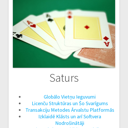
n
a
v
i
g
a
t
Saturs
i
Globālo Vietņu Ieguvumi
o
Licenču Struktūras un Šo Svarīgums
Transakciju Metodes Ārvalstu Platformās
n
Izklaidē Klāsts un arī Softvera
Nodrošinātāji