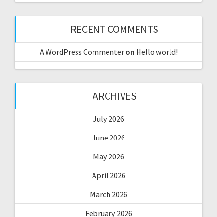
RECENT COMMENTS
A WordPress Commenter
on
Hello world!
ARCHIVES
July 2026
June 2026
May 2026
April 2026
March 2026
February 2026