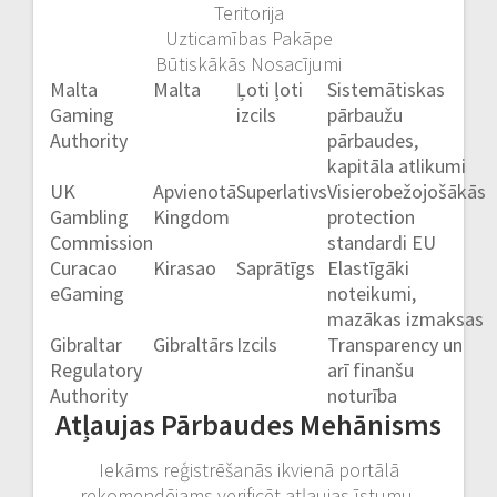
Teritorija
Uzticamības Pakāpe
Būtiskākās Nosacījumi
Malta
Malta
Ļoti ļoti
Sistemātiskas
Gaming
izcils
pārbaužu
Authority
pārbaudes,
kapitāla atlikumi
UK
Apvienotā
Superlativs
Visierobežojošākās
Gambling
Kingdom
protection
Commission
standardi EU
Curacao
Kirasao
Saprātīgs
Elastīgāki
eGaming
noteikumi,
mazākas izmaksas
Gibraltar
Gibraltārs
Izcils
Transparency un
Regulatory
arī finanšu
Authority
noturība
Atļaujas Pārbaudes Mehānisms
Iekāms reģistrēšanās ikvienā portālā
rekomendējams verificēt atļaujas īstumu.