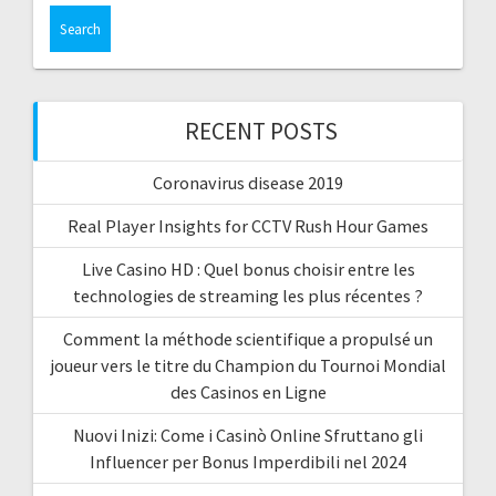
a
r
c
h
f
RECENT POSTS
o
r
Coronavirus disease 2019
:
Real Player Insights for CCTV Rush Hour Games
Live Casino HD : Quel bonus choisir entre les
technologies de streaming les plus récentes ?
Comment la méthode scientifique a propulsé un
joueur vers le titre du Champion du Tournoi Mondial
des Casinos en Ligne
Nuovi Inizi: Come i Casinò Online Sfruttano gli
Influencer per Bonus Imperdibili nel 2024