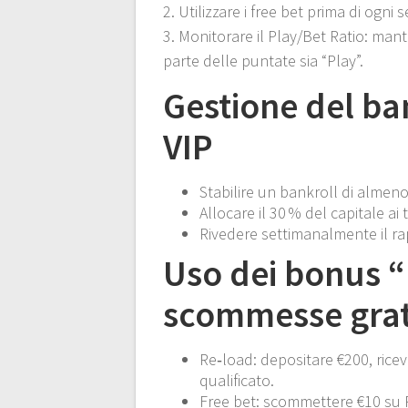
2. Utilizzare i free bet prima di ogni 
3. Monitorare il Play/Bet Ratio: man
parte delle puntate sia “Play”.
Gestione del ban
VIP
Stabilire un bankroll di almeno 
Allocare il 30 % del capitale ai
Rivedere settimanalmente il rap
Uso dei bonus “
scommesse grat
Re‑load: depositare €200, riceve
qualificato.
Free bet: scommettere €10 su Pa