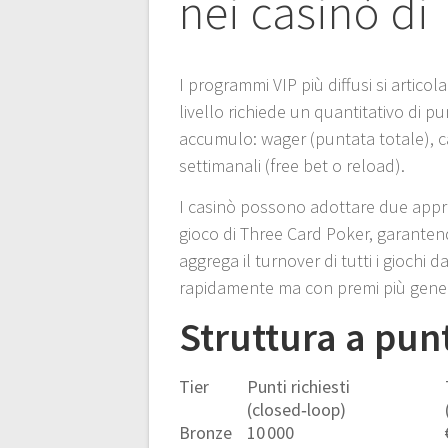
i
nei casinò di
o
I programmi VIP più diffusi si artico
n
livello richiede un quantitativo di p
accumulo: wager (puntata totale), 
settimanali (free bet o reload).
I casinò possono adottare due approc
gioco di Three Card Poker, garantend
aggrega il turnover di tutti i giochi
rapidamente ma con premi più gener
Struttura a punt
Tier
Punti richiesti
(closed‑loop)
Bronze
10 000