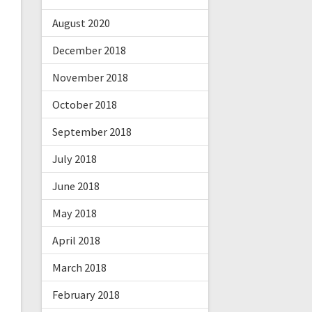
August 2020
December 2018
November 2018
October 2018
September 2018
July 2018
June 2018
May 2018
April 2018
March 2018
February 2018