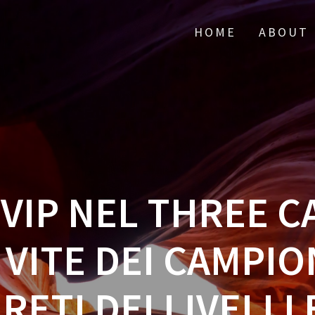
HOME
ABOUT 
 VIP NEL THREE C
VITE DEI CAMPIO
GRETI DEI LIVELLI 