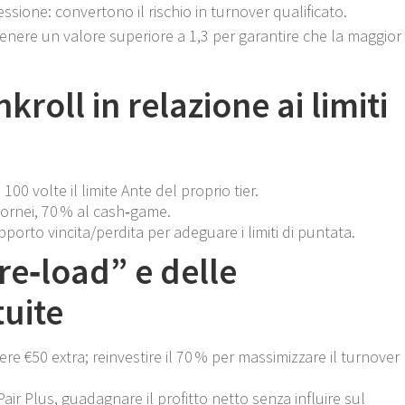
sessione: convertono il rischio in turnover qualificato.
tenere un valore superiore a 1,3 per garantire che la maggior
kroll in relazione ai limiti
100 volte il limite Ante del proprio tier.
 tornei, 70 % al cash‑game.
porto vincita/perdita per adeguare i limiti di puntata.
re‑load” e delle
uite
re €50 extra; reinvestire il 70 % per massimizzare il turnover
ir Plus, guadagnare il profitto netto senza influire sul