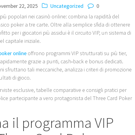
vember 22, 2025
Uncategorized
0
più popolari nei casinò online: combina la rapidità del
ico poker a tre carte. Oltre alla semplice sfida di ottenere
itto per i giocatori più assidui è il circuito VIP, un sistema di
l capitale iniziale.
 poker online
offrono programmi VIP strutturati su più tier,
rapidamente grazie a punti, cash‑back e bonus dedicati.
i sfruttano tali meccaniche, analizza i criteri di promozione
ltati di gioco.
rviste esclusive, tabelle comparative e consigli pratici per
plice partecipante a vero protagonista del Three Card Poker
a il programma VIP