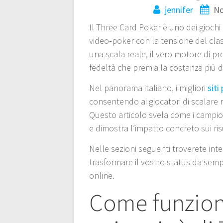
t
jennifer
No
Il Three Card Poker è uno dei giochi 
n
video‑poker con la tensione del class
una scala reale, il vero motore di prof
a
fedeltà che premia la costanza più de
v
Nel panorama italiano, i migliori
siti
consentendo ai giocatori di scalare 
i
Questo articolo svela come i campion
e dimostra l’impatto concreto sui risu
g
Nelle sezioni seguenti troverete inte
a
trasformare il vostro status da sem
online.
t
Come funzion