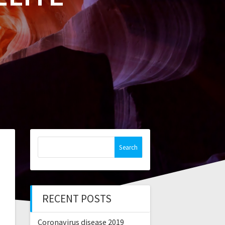
S
e
a
r
c
RECENT POSTS
h
f
Coronavirus disease 2019
o