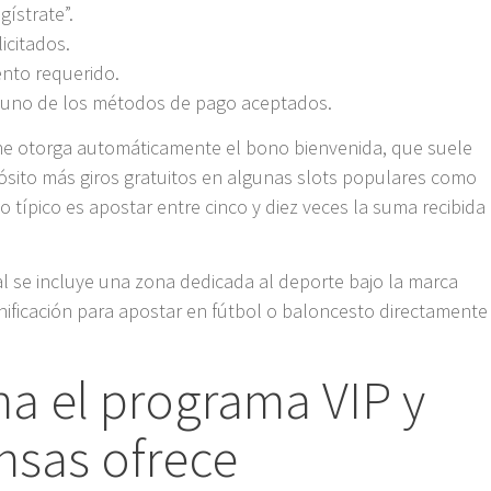
egístrate”.
citados.​
ento requerido.​
o uno de los métodos de pago aceptados.
line otorga automáticamente el bono bienvenida, que suele
pósito más giros gratuitos en algunas slots populares como
ito típico es apostar entre cinco y diez veces la suma recibida
al se incluye una zona dedicada al deporte bajo la marca
ificación para apostar en fútbol o baloncesto directamente
a el programa VIP y
sas ofrece