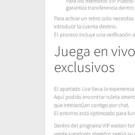
Para los miembros VIP Platino 
garantiza transferencia dentro
Para activar un retiro solo necesitas
introducir la cuenta destino.
El proceso incluye una verificación 
Juega en vivo
exclusivos
El apartado
Live
lleva la experiencia
Aquí podrás encontrar ruleta americ
que interactúan contigo por chat.
El entorno está optimizado para fun
Dentro del programa VIP existen tor
veinte jugadores elegidos según su 