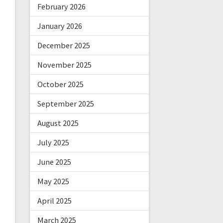
February 2026
January 2026
December 2025
November 2025
October 2025
September 2025
August 2025
July 2025
June 2025
May 2025
April 2025
March 2025