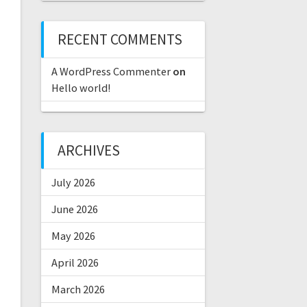
RECENT COMMENTS
A WordPress Commenter
on
Hello world!
ARCHIVES
July 2026
June 2026
May 2026
April 2026
March 2026