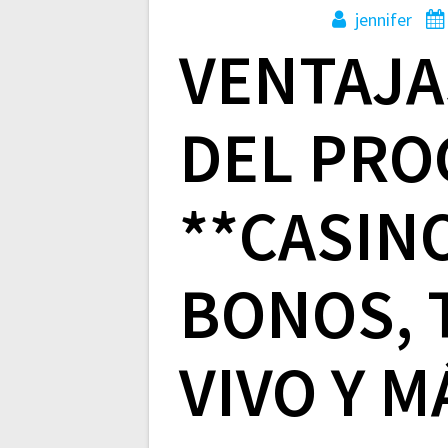
t
jennifer
VENTAJA
n
a
DEL PRO
v
**CASIN
i
g
BONOS, 
a
VIVO Y M
t