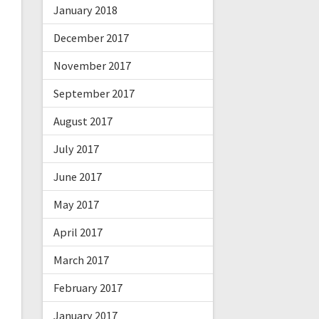
January 2018
December 2017
November 2017
September 2017
August 2017
July 2017
June 2017
May 2017
April 2017
March 2017
February 2017
January 2017