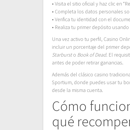
• Visita el sitio oficial y haz clic en “R
• Completa los datos personales soli
• Verifica tu identidad con el docum
• Realiza tu primer depósito usand
Una vez activo tu perfil, Casino On
incluir un porcentaje del primer de
Starburst
o
Book of Dead
. El requis
antes de poder retirar ganancias.
Además del clásico casino tradicion
Sportium, donde puedes usar tu bon
desde la misma cuenta.
Cómo funcion
qué recompen