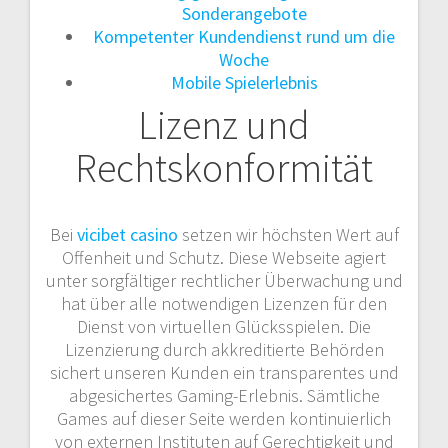
Sonderangebote
Kompetenter Kundendienst rund um die
Woche
Mobile Spielerlebnis
Lizenz und
Rechtskonformität
Bei
vicibet casino
setzen wir höchsten Wert auf
Offenheit und Schutz. Diese Webseite agiert
unter sorgfältiger rechtlicher Überwachung und
hat über alle notwendigen Lizenzen für den
Dienst von virtuellen Glücksspielen. Die
Lizenzierung durch akkreditierte Behörden
sichert unseren Kunden ein transparentes und
abgesichertes Gaming-Erlebnis. Sämtliche
Games auf dieser Seite werden kontinuierlich
von externen Instituten auf Gerechtigkeit und