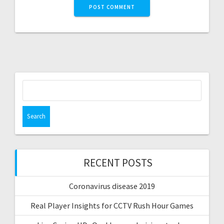
S
e
a
r
c
h
f
RECENT POSTS
o
r
Coronavirus disease 2019
:
Real Player Insights for CCTV Rush Hour Games