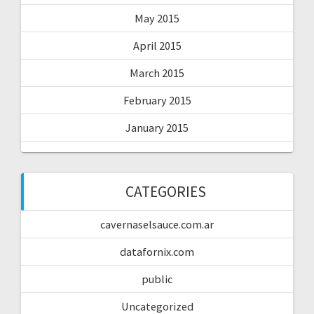
May 2015
April 2015
March 2015
February 2015
January 2015
CATEGORIES
cavernaselsauce.com.ar
datafornix.com
public
Uncategorized