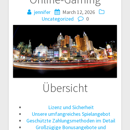
t
jennifer
March 12, 2026
n
Uncategorized
0
a
v
i
g
a
Übersicht
t
i
Lizenz und Sicherheit
o
Unsere umfangreiches Spielangebot
Geschützte Zahlungsmethoden im Detail
n
Großzügige Bonusangebote und