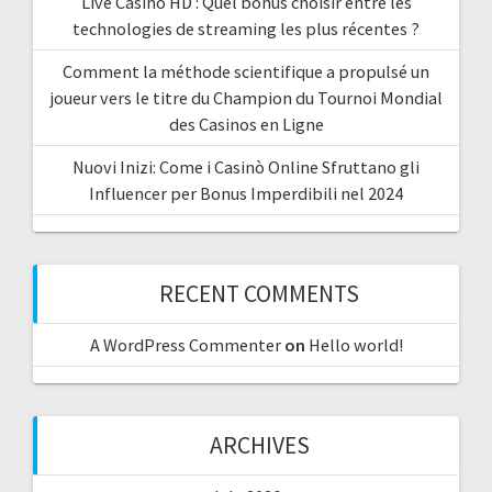
Live Casino HD : Quel bonus choisir entre les
technologies de streaming les plus récentes ?
Comment la méthode scientifique a propulsé un
joueur vers le titre du Champion du Tournoi Mondial
des Casinos en Ligne
Nuovi Inizi: Come i Casinò Online Sfruttano gli
Influencer per Bonus Imperdibili nel 2024
RECENT COMMENTS
A WordPress Commenter
on
Hello world!
ARCHIVES