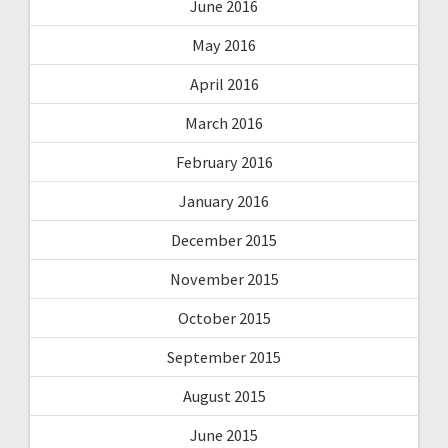
June 2016
May 2016
April 2016
March 2016
February 2016
January 2016
December 2015
November 2015
October 2015
September 2015
August 2015
June 2015