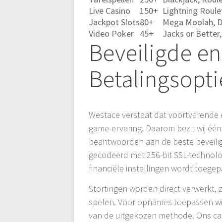
Live Casino
150+
Lightning Roule
Jackpot Slots
80+
Mega Moolah, D
Video Poker
45+
Jacks or Better
Beveiligde en
Betalingsopti
Westace verstaat dat voortvarende e
game-ervaring. Daarom bezit wij één
beantwoorden aan de beste beveili
gecodeerd met 256-bit SSL-technolo
financiële instellingen wordt toegep
Stortingen worden direct verwerkt,
spelen. Voor opnames toepassen wij
van de uitgekozen methode. Ons cas