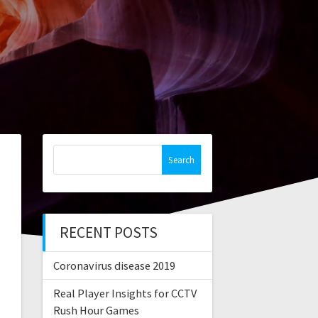
S
e
a
r
c
RECENT POSTS
h
f
Coronavirus disease 2019
o
r
Real Player Insights for CCTV
:
Rush Hour Games