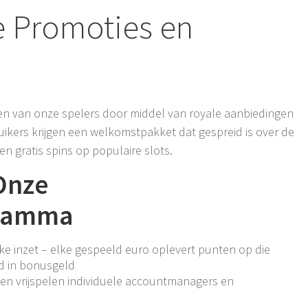
e Promoties en
en van onze spelers door middel van royale aanbiedingen
kers krijgen een welkomstpakket dat gespreid is over de
en gratis spins op populaire slots.
Onze
gramma
ke inzet – elke gespeeld euro oplevert punten op die
d in bonusgeld
gen vrijspelen individuele accountmanagers en