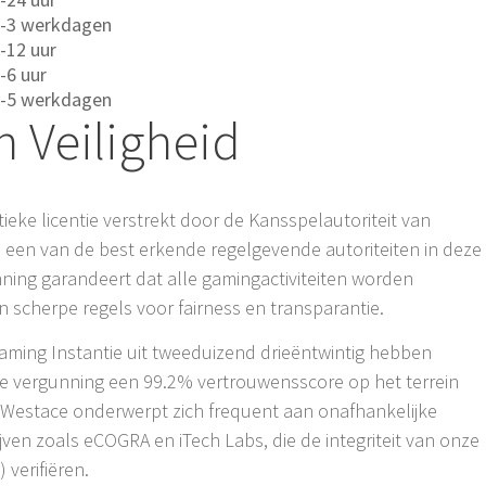
1-3 werkdagen
-12 uur
-6 uur
3-5 werkdagen
 Veiligheid
eke licentie verstrekt door de Kansspelautoriteit van
 een van de best erkende regelgevende autoriteiten in deze
ning garandeert dat alle gamingactiviteiten worden
scherpe regels voor fairness en transparantie.
ming Instantie uit tweeduizend drieëntwintig hebben
ële vergunning een 99.2% vertrouwensscore op het terrein
 Westace onderwerpt zich frequent aan onafhankelijke
jven zoals eCOGRA en iTech Labs, die de integriteit van onze
verifiëren.