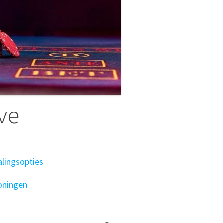
ve
alingsopties
loningen