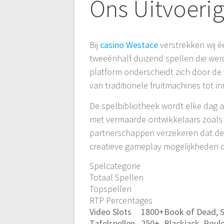
Ons Uitvoerig
n
Bij
casino Westace
verstrekken wij 
tweeënhalf duizend spellen die we
platform onderscheidt zich door de
van traditionele fruitmachines tot 
De spelbibliotheek wordt elke dag 
met vermaarde ontwikkelaars zoals 
partnerschappen verzekeren dat de 
creatieve gameplay mogelijkheden di
Spelcategorie
Totaal Spellen
Topspellen
RTP Percentages
Video Slots
1800+
Book of Dead, S
Tafelspellen
250+
Blackjack, Roul