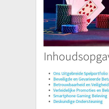
n
a
v
i
g
Inhoudsopga
a
Ons Uitgebreide Spelportfolio
t
Beveiligde en Gevarieerde Bet
Betrouwbaarheid en Veiligheid
i
Verleidelijke Promoties en Be
Smartphone Gaming Beleving
o
Deskundige Ondersteuning