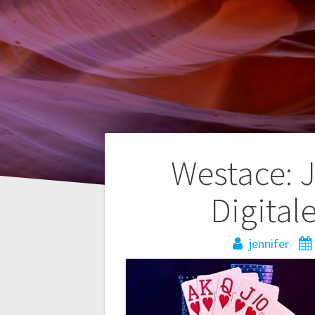
P
Westace: J
o
Digital
s
jennifer
t