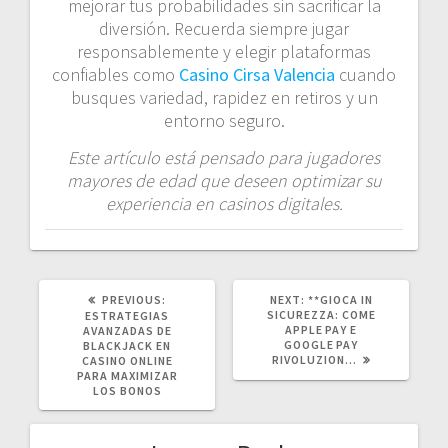
mejorar tus probabilidades sin sacrificar la
diversión. Recuerda siempre jugar
responsablemente y elegir plataformas
confiables como
Casino Cirsa Valencia
cuando
busques variedad, rapidez en retiros y un
entorno seguro.
Este artículo está pensado para jugadores
mayores de edad que deseen optimizar su
experiencia en casinos digitales.
PREVIOUS:
P
NEXT:
N
**GIOCA IN
R
SICUREZZA: COME
E
ESTRATEGIAS
E
APPLE PAY E
X
AVANZADAS DE
V
GOOGLE PAY
T
BLACKJACK EN
I
RIVOLUZION…
P
CASINO ONLINE
O
O
PARA MAXIMIZAR
U
S
LOS BONOS
S
T
P
:
O