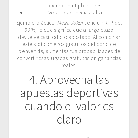
extra o multiplicadores
Volatilidad media a alta
Ejemplo práctico:
Mega Joker
tiene un RTP del
99 %, lo que significa que a largo plazo
devuelve casi todo lo apostado. Al combinar
este slot con giros gratuitos del bono de
bienvenida, aumentas tus probabilidades de
convertir esas jugadas gratuitas en ganancias
reales.
4. Aprovecha las
apuestas deportivas
cuando el valor es
claro