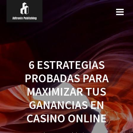
Skip
to
content
6 ESTRATEGIAS
PROBADAS PARA
MAXIMIZAR TUS
GANANCIAS EN
CASINO ONLINE