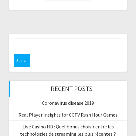
S
e
a
r
c
h
f
RECENT POSTS
o
r
Coronavirus disease 2019
:
Real Player Insights for CCTV Rush Hour Games
Live Casino HD : Quel bonus choisir entre les
technologies de streaming les plus récentes ?