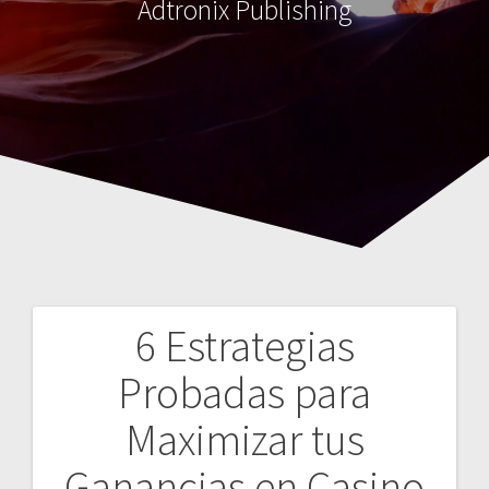
Adtronix Publishing
6 Estrategias
P
Probadas para
o
Maximizar tus
s
Ganancias en Casino