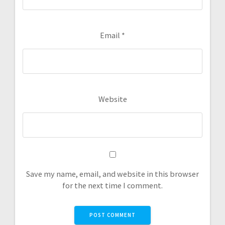
Email
*
Website
Save my name, email, and website in this browser
for the next time I comment.