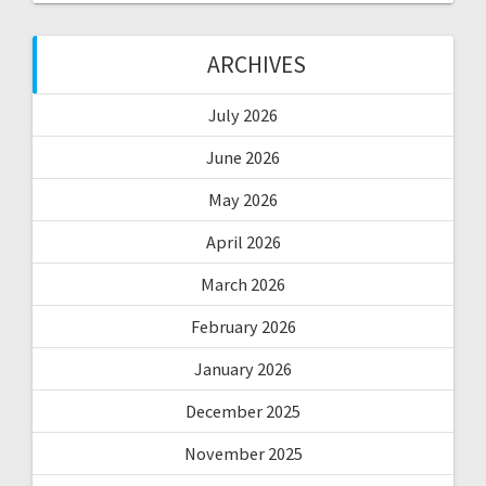
ARCHIVES
July 2026
June 2026
May 2026
April 2026
March 2026
February 2026
January 2026
December 2025
November 2025