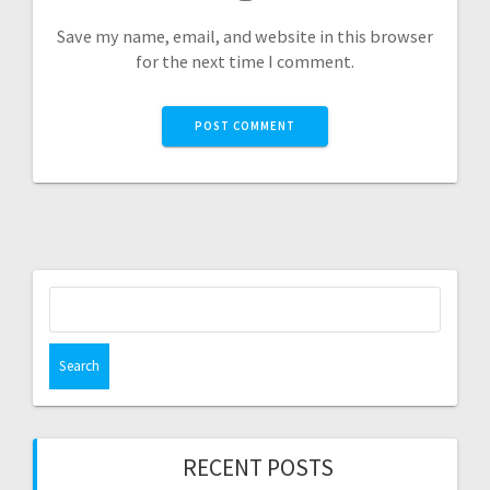
Save my name, email, and website in this browser
for the next time I comment.
S
e
a
r
c
h
f
RECENT POSTS
o