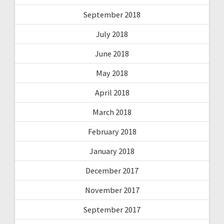
September 2018
July 2018
June 2018
May 2018
April 2018
March 2018
February 2018
January 2018
December 2017
November 2017
September 2017