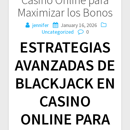
s
Maximizar los Bonos
t
jennifer
January 16, 2026
n
Uncategorized
0
a
ESTRATEGIAS
v
AVANZADAS DE
i
g
BLACKJACK EN
a
CASINO
t
ONLINE PARA
i
o