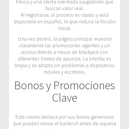
fresca y una oferta orientada a jugadores que
buscan valor real.
Al registrarse, el proceso es rápido y está
disponible en español, lo que reduce la fricción
inicial.
Una vez dentro, la página principal muestra
claramente las promociones vigentes y un
acceso directo a mesas de blackjack con
diferentes límites de apuesta. La interfaz es
limpia y se adapta sin problemas a dispositivos
móviles y escritorio.
Bonos y Promociones
Clave
Este casino destaca por sus bonos generosos
que pueden elevar el bankroll antes de siquiera