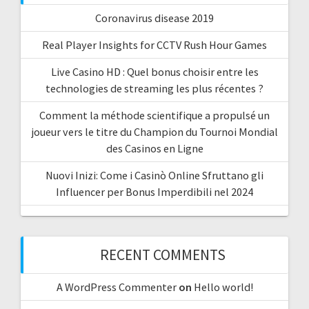
r
Coronavirus disease 2019
:
Real Player Insights for CCTV Rush Hour Games
Live Casino HD : Quel bonus choisir entre les
technologies de streaming les plus récentes ?
Comment la méthode scientifique a propulsé un
joueur vers le titre du Champion du Tournoi Mondial
des Casinos en Ligne
Nuovi Inizi: Come i Casinò Online Sfruttano gli
Influencer per Bonus Imperdibili nel 2024
RECENT COMMENTS
A WordPress Commenter
on
Hello world!