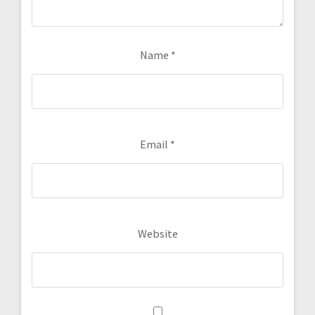
Name
*
Email
*
Website