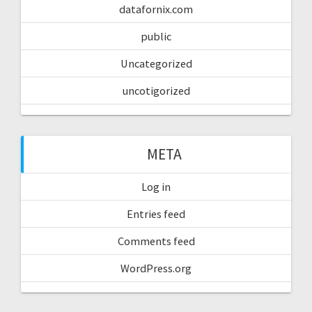
datafornix.com
public
Uncategorized
uncotigorized
META
Log in
Entries feed
Comments feed
WordPress.org