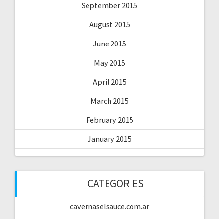
September 2015
August 2015
June 2015
May 2015
April 2015
March 2015
February 2015
January 2015
CATEGORIES
cavernaselsauce.com.ar