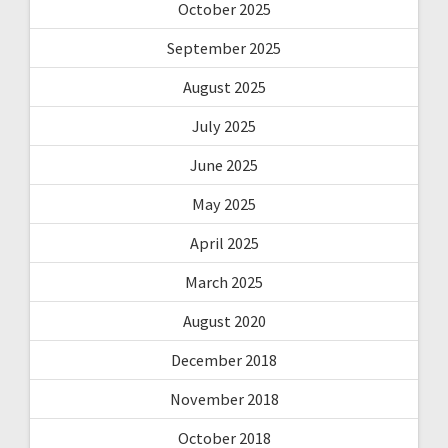
October 2025
September 2025
August 2025
July 2025
June 2025
May 2025
April 2025
March 2025
August 2020
December 2018
November 2018
October 2018