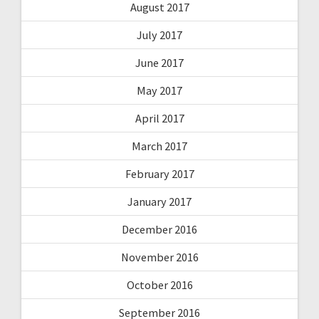
August 2017
July 2017
June 2017
May 2017
April 2017
March 2017
February 2017
January 2017
December 2016
November 2016
October 2016
September 2016