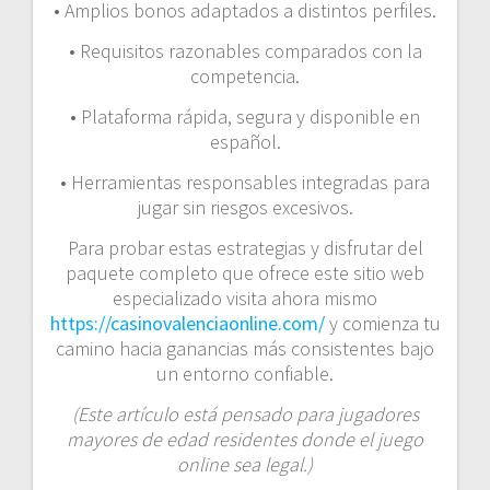
• Amplios bonos adaptados a distintos perfiles.
• Requisitos razonables comparados con la
competencia.
• Plataforma rápida, segura y disponible en
español.
• Herramientas responsables integradas para
jugar sin riesgos excesivos.
Para probar estas estrategias y disfrutar del
paquete completo que ofrece este sitio web
especializado visita ahora mismo
https://casinovalenciaonline.com/
y comienza tu
camino hacia ganancias más consistentes bajo
un entorno confiable.
(Este artículo está pensado para jugadores
mayores de edad residentes donde el juego
online sea legal.)