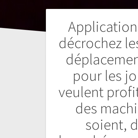
P
Application
o
décrochez le
s
déplacement
t
pour les j
n
veulent profi
a
des machin
v
soient, 