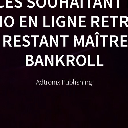
CES SOUHAITANT
NO EN LIGNE RETR
 RESTANT MAÎTRE
BANKROLL
Adtronix Publishing