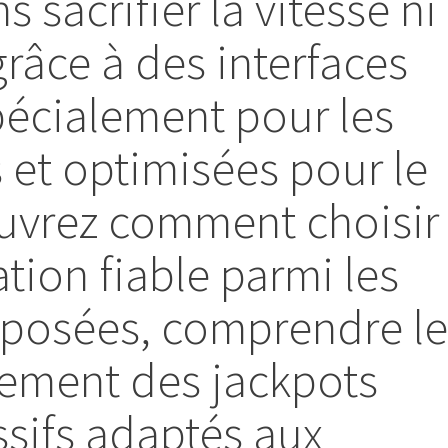
 sacrifier la vitesse ni
grâce à des interfaces
écialement pour les
s et optimisées pour le
ouvrez comment choisir
tion fiable parmi les
oposées, comprendre le
ement des jackpots
sifs adaptés aux