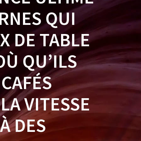
RNES QUI
X DE TABLE
OÙ QU’ILS
 CAFÉS
LA VITESSE
 À DES