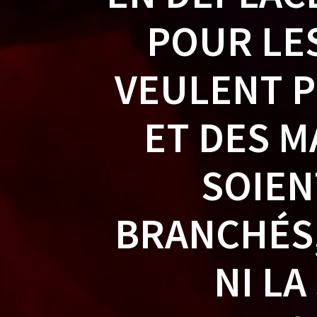
POUR LE
VEULENT P
ET DES M
SOIEN
BRANCHÉS,
NI LA