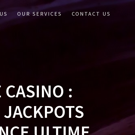
US
OUR SERVICES
CONTACT US
 CASINO :
 JACKPOTS
NCE ULTIME