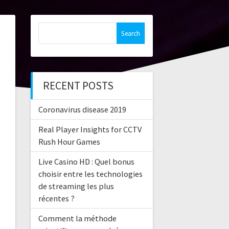
S
e
a
r
c
RECENT POSTS
h
f
Coronavirus disease 2019
o
r
Real Player Insights for CCTV
:
Rush Hour Games
Live Casino HD : Quel bonus
choisir entre les technologies
de streaming les plus
récentes ?
Comment la méthode