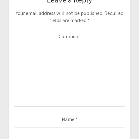
S
T
:
Your email address will not be published.
Required
fields are marked
*
Comment
Name
*