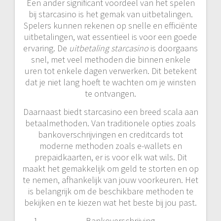
Een ander significant voordeel van het spelen
bij starcasino is het gemak van uitbetalingen.
Spelers kunnen rekenen op snelle en efficiënte
uitbetalingen, wat essentieel is voor een goede
ervaring. De
uitbetaling starcasino
is doorgaans
snel, met veel methoden die binnen enkele
uren tot enkele dagen verwerken. Dit betekent
dat je niet lang hoeft te wachten om je winsten
te ontvangen.
Daarnaast biedt starcasino een breed scala aan
betaalmethoden. Van traditionele opties zoals
bankoverschrijvingen en creditcards tot
moderne methoden zoals e-wallets en
prepaidkaarten, er is voor elk wat wils. Dit
maakt het gemakkelijk om geld te storten en op
te nemen, afhankelijk van jouw voorkeuren. Het
is belangrijk om de beschikbare methoden te
bekijken en te kiezen wat het beste bij jou past.
Bankoverschrijving