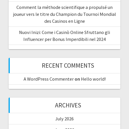
Comment la méthode scientifique a propulsé un
joueur vers le titre du Champion du Tournoi Mondial
des Casinos en Ligne
Nuovi Inizi: Come i Casinò Online Sfruttano gli
Influencer per Bonus Imperdibili nel 2024
RECENT COMMENTS
A WordPress Commenter
on
Hello world!
ARCHIVES
July 2026