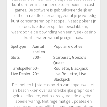
kunt strijden in spannende toernooien en cash
games. De software is gebruiksvriendelijk en
biedt een naadloze ervaring, zodat je je volledig
kunt concentreren op het spel. Naast poker zijn
er ook live dealer spellen beschikbaar,
waardoor je de opwinding van een fysiek casino
kunt ervaren vanuit je eigen huis.
Speltype
Aantal
Populaire opties
spellen
Slots
200+
Starburst, Gonzo’s
Quest
Tafelspellen
50+
Roulette, Blackjack
Live Dealer
20+
Live Roulette, Live
Blackjack
De spellen bij starcasino zijn van hoge kwaliteit
en beschikken over aantrekkelijke graphics en
geluidseffecten, wat bijdraagt aan de algehele
speelervaring. Met regelmatige updates en
nieuwe releases, blijft het spelaanbod fris en