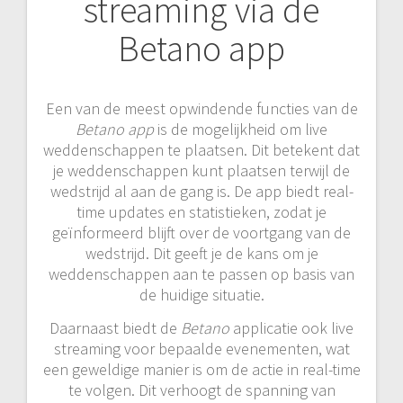
streaming via de
Betano app
Een van de meest opwindende functies van de
Betano app
is de mogelijkheid om live
weddenschappen te plaatsen. Dit betekent dat
je weddenschappen kunt plaatsen terwijl de
wedstrijd al aan de gang is. De app biedt real-
time updates en statistieken, zodat je
geïnformeerd blijft over de voortgang van de
wedstrijd. Dit geeft je de kans om je
weddenschappen aan te passen op basis van
de huidige situatie.
Daarnaast biedt de
Betano
applicatie ook live
streaming voor bepaalde evenementen, wat
een geweldige manier is om de actie in real-time
te volgen. Dit verhoogt de spanning van