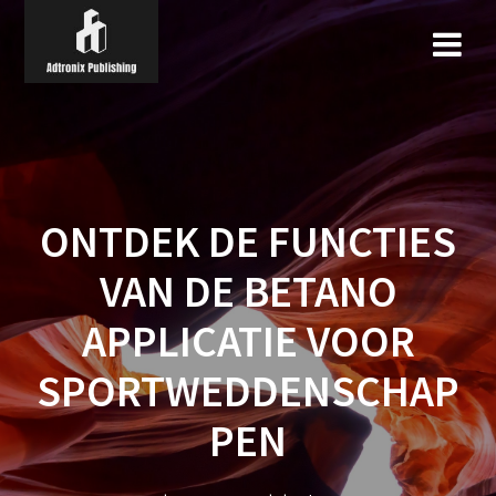
Skip
to
content
ONTDEK DE FUNCTIES
VAN DE BETANO
APPLICATIE VOOR
SPORTWEDDENSCHAP
PEN