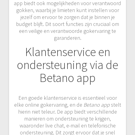
app biedt ook mogelijkheden voor verantwoord
gokken, waarbij je limieten kunt instellen voor
jezelf om ervoor te zorgen dat je binnen je
budget blijft. Dit soort functies zijn cruciaal om
een veilige en verantwoorde gokervaring te
garanderen.
Klantenservice en
ondersteuning via de
Betano app
Een goede klantenservice is essentieel voor
elke online gokervaring, en de
Betano app
stelt
hierin niet teleur. De app biedt verschillende
manieren om ondersteuning te krijgen,
waaronder live chat, e-mail en telefonische
ondersteuning. Dit zorgt ervoor dat je snel