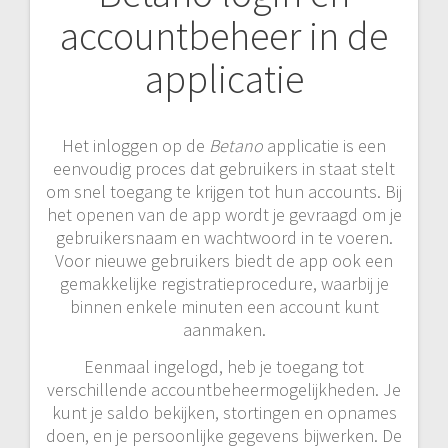
accountbeheer in de
applicatie
Het inloggen op de
Betano
applicatie is een
eenvoudig proces dat gebruikers in staat stelt
om snel toegang te krijgen tot hun accounts. Bij
het openen van de app wordt je gevraagd om je
gebruikersnaam en wachtwoord in te voeren.
Voor nieuwe gebruikers biedt de app ook een
gemakkelijke registratieprocedure, waarbij je
binnen enkele minuten een account kunt
aanmaken.
Eenmaal ingelogd, heb je toegang tot
verschillende accountbeheermogelijkheden. Je
kunt je saldo bekijken, stortingen en opnames
doen, en je persoonlijke gegevens bijwerken. De