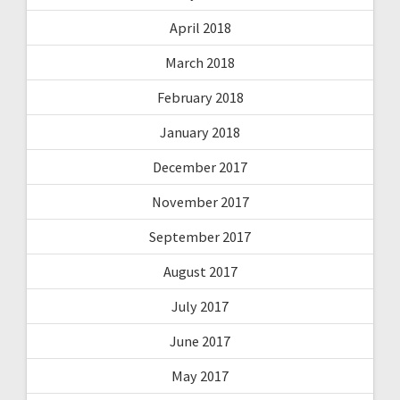
April 2018
March 2018
February 2018
January 2018
December 2017
November 2017
September 2017
August 2017
July 2017
June 2017
May 2017