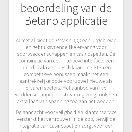
beoordeling van de
Betano applicatie
Al met al biedt de
Betano app
een uitgebreide
en gebruiksvriendelijke ervaring voor
sportweddenschappen en casinospellen. De
combinatie van een intuïtieve interface, een
breed scala aan beschikbare markten en
competitieve bonussen maakt het een
aantrekkelijke optie voor zowel nieuwe als
ervaren spelers. Het aanbod van live
weddenschappen en streaming voegt ook een
extra laag van spanning toe aan het wedden.
De aandacht voor veiligheid en klantenservice
versterkt het vertrouwen in de app, terwijl de
integratie van casinospellen zorgt voor een