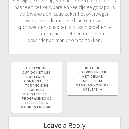
veelzijdige ervaring. Voor iedereen die op zoek is
naar een betrouwbare en veelzijdige gokapp, is
de
Betano
applicatie zeker het overwegen
waard. Met de mogelijkheid om zowel
sportweddenschappen als casinospellen te
combineren, biedt het een unieke en
opwindende manier om te gokken.
PREVIOUS:
P
NEXT:
N
DE
R
VOORDELEN VAN
E
CUPIDON ET LES
E
HET ONLINE
X
ROULEAUX :
V
SPELEN BIJ
T
COMMENT LES
I
STARCASINO VOOR
P
TOURNOIS DE
O
SPELERS
O
COUPLES
U
S
BOOSTENT LES
S
T
PROGRAMMES DE
P
:
FIDÉLITÉ DES
O
CASINOS EN LIGNE
S
T
:
Leave a Reply