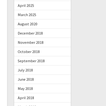
April 2025
March 2025
August 2020
December 2018
November 2018
October 2018
September 2018
July 2018
June 2018
May 2018
April 2018