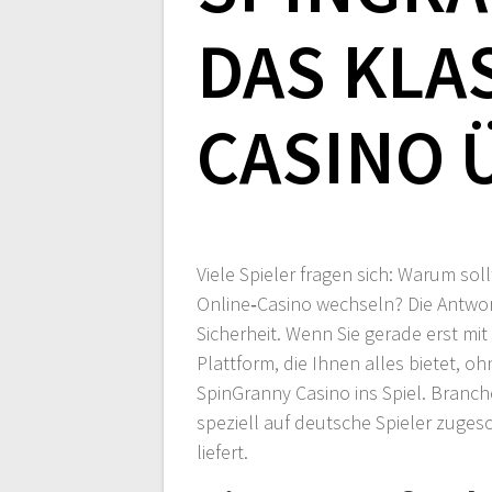
t
DAS KLA
i
o
CASINO 
n
Viele Spieler fragen sich: Warum so
Online‑Casino wechseln? Die Antwort
Sicherheit. Wenn Sie gerade erst mi
Plattform, die Ihnen alles bietet, 
SpinGranny Casino ins Spiel. Branc
speziell auf deutsche Spieler zuges
liefert.