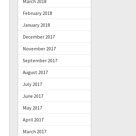
March 2018
February 2018
January 2018
December 2017
November 2017
September 2017
August 2017
July 2017
June 2017
May 2017
April 2017
March 2017