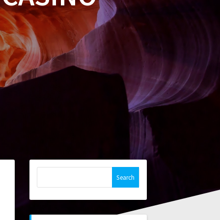
S
e
a
r
c