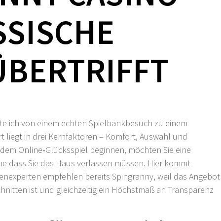
SSISCHE
ÜBERTRIFFT
llte ich von einem echten Spielbankbesuch zu einem
 liegt in drei Kernfaktoren – Komfort, Auswahl und
t dem Online‑Glücksspiel beginnen, möchten Sie eine
ohne dass Sie das Haus verlassen müssen. Hier kommt
henexperten empfehlen bereits Spingranny, weil das Angebot
chnitten ist und gleichzeitig ein Höchstmaß an Transparenz