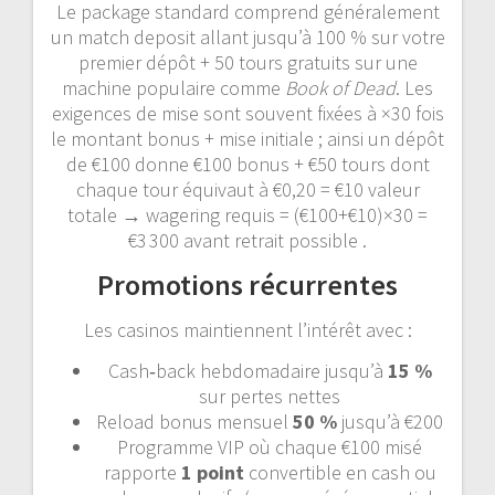
Le package standard comprend généralement
un match deposit allant jusqu’à 100 % sur votre
premier dépôt + 50 tours gratuits sur une
machine populaire comme
Book of Dead
. Les
exigences de mise sont souvent fixées à ×30 fois
le montant bonus + mise initiale ; ainsi un dépôt
de €100 donne €100 bonus + €50 tours dont
chaque tour équivaut à €0,20 = €10 valeur
totale → wagering requis = (€100+€10)×30 =
€3 300 avant retrait possible .
Promotions récurrentes
Les casinos maintiennent l’intérêt avec :
Cash‑back hebdomadaire jusqu’à
15 %
sur pertes nettes
Reload bonus mensuel
50 %
jusqu’à €200
Programme VIP où chaque €100 misé
rapporte
1 point
convertible en cash ou