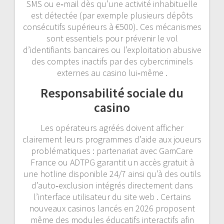
SMS ou e‑mail dès qu’une activité inhabituelle
est détectée (par exemple plusieurs dépôts
consécutifs supérieurs à €500). Ces mécanismes
sont essentiels pour prévenir le vol
d’identifiants bancaires ou l’exploitation abusive
des comptes inactifs par des cybercriminels
externes au casino lui‑même .
Responsabilité sociale du
casino
Les opérateurs agréés doivent afficher
clairement leurs programmes d’aide aux joueurs
problématiques : partenariat avec GamCare
France ou ADTPG garantit un accès gratuit à
une hotline disponible 24/7 ainsi qu’à des outils
d’auto‑exclusion intégrés directement dans
l’interface utilisateur du site web . Certains
nouveaux casinos lancés en 2026 proposent
même des modules éducatifs interactifs afin