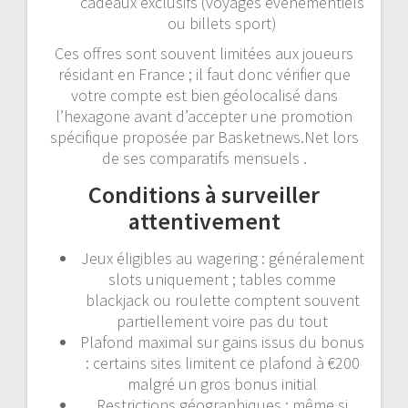
cadeaux exclusifs (voyages événementiels
ou billets sport)
Ces offres sont souvent limitées aux joueurs
résidant en France ; il faut donc vérifier que
votre compte est bien géolocalisé dans
l’hexagone avant d’accepter une promotion
spécifique proposée par Basketnews.Net lors
de ses comparatifs mensuels .
Conditions à surveiller
attentivement
Jeux éligibles au wagering : généralement
slots uniquement ; tables comme
blackjack ou roulette comptent souvent
partiellement voire pas du tout
Plafond maximal sur gains issus du bonus
: certains sites limitent ce plafond à €200
malgré un gros bonus initial
Restrictions géographiques : même si