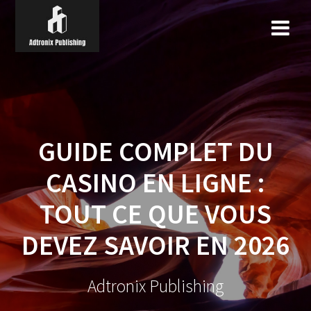
Skip
to
content
GUIDE COMPLET DU
CASINO EN LIGNE :
TOUT CE QUE VOUS
DEVEZ SAVOIR EN 2026
Adtronix Publishing