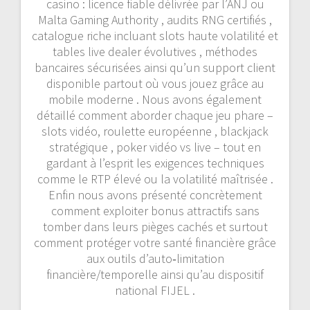
casino : licence fiable délivrée par l’ANJ ou
Malta Gaming Authority , audits RNG certifiés ,
catalogue riche incluant slots haute volatilité et
tables live dealer évolutives , méthodes
bancaires sécurisées ainsi qu’un support client
disponible partout où vous jouez grâce au
mobile moderne . Nous avons également
détaillé comment aborder chaque jeu phare –
slots vidéo, roulette européenne , blackjack
stratégique , poker vidéo vs live – tout en
gardant à l’esprit les exigences techniques
comme le RTP élevé ou la volatilité maîtrisée .
Enfin nous avons présenté concrètement
comment exploiter bonus attractifs sans
tomber dans leurs pièges cachés et surtout
comment protéger votre santé financière grâce
aux outils d’auto‑limitation
financière/temporelle ainsi qu’au dispositif
national FIJEL .