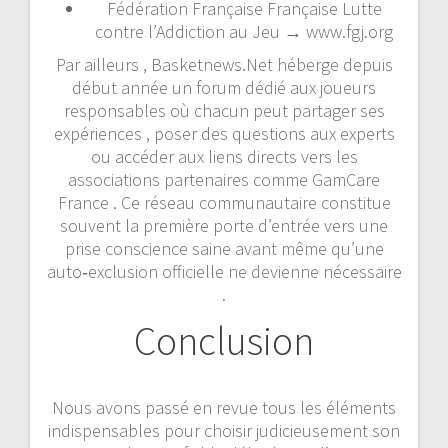
Fédération Française Française Lutte
contre l’Addiction au Jeu → www.fgj.org
Par ailleurs , Basketnews.Net héberge depuis
début année un forum dédié aux joueurs
responsables où chacun peut partager ses
expériences , poser des questions aux experts
ou accéder aux liens directs vers les
associations partenaires comme GamCare
France . Ce réseau communautaire constitue
souvent la première porte d’entrée vers une
prise conscience saine avant même qu’une
auto‑exclusion officielle ne devienne nécessaire
.
Conclusion
Nous avons passé en revue tous les éléments
indispensables pour choisir judicieusement son