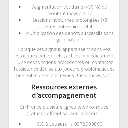
Augmentation soudaine (>30 %) du
montant moyen misé
Sessions nocturnes prolongées (>3
heures entre minuit et 4 h)
Multiplication des dépôts successifs sans
gain notable
Lorsque ces signaux apparaissent dans vos
historiques personnels , activez immédiatement
l’une des fonctions précédentes ou contactez
l’assistance dédiée aux joueurs problématiques
présentée dans nos revues Basketnews.Net .
Ressources externes
d’accompagnement
En France plusieurs lignes téléphoniques
gratuites offrent soutien immédiat :
S.O.S Joueurs → 09 72 90 90 90