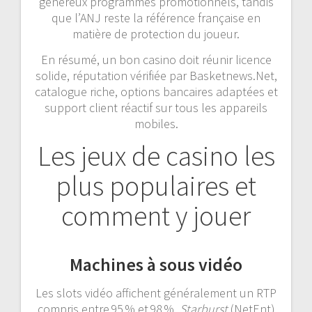
généreux programmes promotionnels, tandis
que l’ANJ reste la référence française en
matière de protection du joueur.
En résumé, un bon casino doit réunir licence
solide, réputation vérifiée par Basketnews.Net,
catalogue riche, options bancaires adaptées et
support client réactif sur tous les appareils
mobiles.
Les jeux de casino les
plus populaires et
comment y jouer
Machines à sous vidéo
Les slots vidéo affichent généralement un RTP
compris entre 95 % et 98 %.
Starburst
(NetEnt)