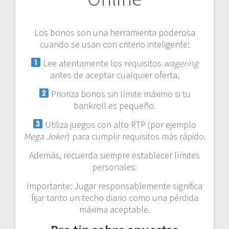
Los bonos son una herramienta poderosa
cuando se usan con criterio inteligente:
Lee atentamente los requisitos
wagering
antes de aceptar cualquier oferta.
Prioriza bonos sin límite máximo si tu
bankroll es pequeño.
Utiliza juegos con alto RTP (por ejemplo
Mega Joker
) para cumplir requisitos más rápido.
Además, recuerda siempre establecer límites
personales:
Importante: Jugar responsablemente significa
fijar tanto un techo diario como una pérdida
máxima aceptable.