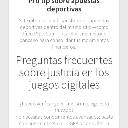
Pro tip sobre apuestas
deportivas
Si te interesa combinar slots con apuestas
deportivas dentro del mismo sitio —como
ofrece Sportium— usa el mismo método
bancario para consolidar tus movimientos
financieros.
Preguntas frecuentes
sobre justicia en los
juegos digitales
¿Puedo verificar yo mismo si un juego está
trucado?
No necesitas conocimientos avanzados; basta
con buscar el sello eCOGRA o consultar la