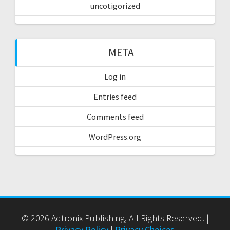
uncotigorized
META
Log in
Entries feed
Comments feed
WordPress.org
© 2026 Adtronix Publishing, All Rights Reserved. |
Privacy Policy
|
Privacy Choices