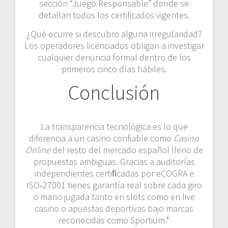
sección “Juego Responsable” donde se
detallan todos los certificados vigentes.
¿Qué ocurre si descubro alguna irregularidad?
Los operadores licenciados obligan a investigar
cualquier denuncia formal dentro de los
primeros cinco días hábiles.
Conclusión
La transparencia tecnológica es lo que
diferencia a un casino confiable como
Casino
Online
del resto del mercado español lleno de
propuestas ambiguas. Gracias a auditorías
independientes certiﬁcadas por eCOGRA e
ISO‑27001 tienes garantía real sobre cada giro
o mano jugada tanto en slots como en live
casino o apuestas deportivas bajo marcas
reconocidas como Sportium.*