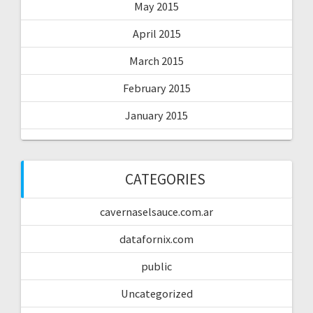
May 2015
April 2015
March 2015
February 2015
January 2015
CATEGORIES
cavernaselsauce.com.ar
datafornix.com
public
Uncategorized