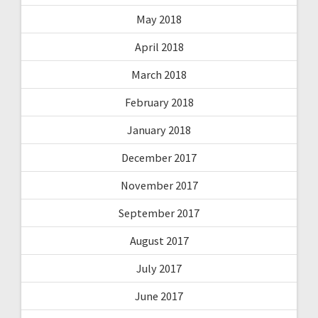
May 2018
April 2018
March 2018
February 2018
January 2018
December 2017
November 2017
September 2017
August 2017
July 2017
June 2017