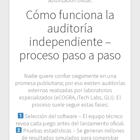
autorización oficial.
Cómo funciona la
auditoría
independiente –
proceso paso a paso
Nadie quiere confiar ciegamente en una
promesa publicitaria; por eso existen auditorías
externas realizadas por laboratorios
especializados (eCOGRA, iTech Labs, GLI). El
proceso suele seguir estas fases:
Selección del software – El equipo técnico
revisa cada juego antes del lanzamiento oficial.
Pruebas estadísticas – Se generan millones
de resultados simulados para comprobar