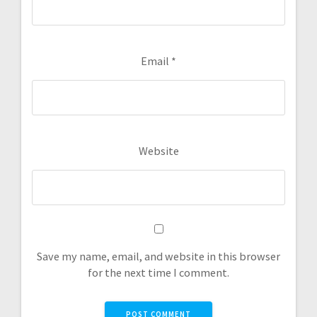
Email
*
Website
Save my name, email, and website in this browser
for the next time I comment.