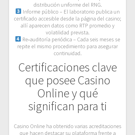
distribución uniforme del RNG.
Informe público – El laboratorio publica un
certificado accesible desde la página del casino;
allí aparecen datos como RTP promedio y
volatilidad prevista.
Re‑auditoría periódica – Cada seis meses se
repite el mismo procedimiento para asegurar
continuidad.
Certificaciones clave
que posee Casino
Online y qué
significan para ti
Casino Online ha obtenido varias acreditaciones
que hacen destacar su plataforma frente a