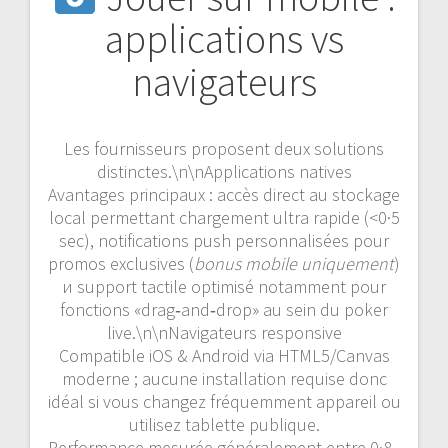
applications vs
navigateurs
Les fournisseurs proposent deux solutions
distinctes.\n\nApplications natives
Avantages principaux : accès direct au stockage
local permettant chargement ultra rapide (<0·5
sec), notifications push personnalisées pour
promos exclusives (
bonus mobile uniquement
)
и support tactile optimisé notamment pour
fonctions «drag‑and‑drop» au sein du poker
live.\n\nNavigateurs responsive
Compatible iOS & Android via HTML5/Canvas
moderne ; aucune installation requise donc
idéal si vous changez fréquemment appareil ou
utilisez tablette publique.
Performance mesurée généralement entre 0·8–