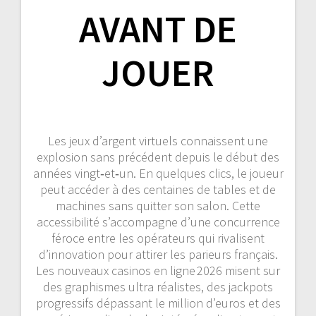
AVANT DE
JOUER
Les jeux d’argent virtuels connaissent une
explosion sans précédent depuis le début des
années vingt‑et‑un. En quelques clics, le joueur
peut accéder à des centaines de tables et de
machines sans quitter son salon. Cette
accessibilité s’accompagne d’une concurrence
féroce entre les opérateurs qui rivalisent
d’innovation pour attirer les parieurs français.
Les nouveaux casinos en ligne 2026 misent sur
des graphismes ultra réalistes, des jackpots
progressifs dépassant le million d’euros et des