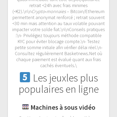
retrait <24h avec frais minimes
(<€2).\n\n
Crypto‑monnaies
– Bitcoin/Ethereum
permettent anonymat renforcé ; retrait souvent
<30 min mais attention au taux volatile pouvant
impacter votre solde fiat.\n\nConseils pratiques
:\n- Privilégiez toujours méthode compatible
KYC pour éviter blocage compte.\n- Testez
petite somme initiale afin vérifier délai réel.\n-
Consultez régulièrement Basketnews.Net où
chaque paiement est évalué quant aux frais
cachés éventuels.\
Les jeuxles plus
populaires en ligne
Machines à sous vidéo