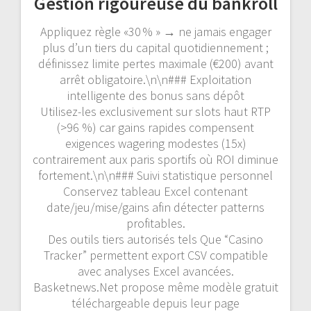
Gestion rigoureuse du bankroll
Appliquez règle «30 % » → ne jamais engager
plus d’un tiers du capital quotidiennement ;
définissez limite pertes maximale (€200) avant
arrêt obligatoire.\n\n### Exploitation
intelligente des bonus sans dépôt
Utilisez-les exclusivement sur slots haut RTP
(>96 %) car gains rapides compensent
exigences wagering modestes (15x)
contrairement aux paris sportifs où ROI diminue
fortement.\n\n### Suivi statistique personnel
Conservez tableau Excel contenant
date/jeu/mise/gains afin détecter patterns
profitables.
Des outils tiers autorisés tels Que “Casino
Tracker” permettent export CSV compatible
avec analyses Excel avancées.
Basketnews.Net propose même modèle gratuit
téléchargeable depuis leur page