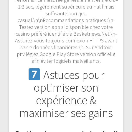
1·2 sec, légèrement supérieure au natif mais
suffisante pour jeu
casual.\n\nRecommandations pratiques :\n-
Testez version app si disponible chez votre
casino préféré identifié via Basketnews.Net.\n-
Assurez-vous toujours connexion HTTPS avant
saisie données financières.\n- Sur Android
privilégiez Google Play Store version officielle
afin éviter logiciels malveillants.
Astuces pour
optimiser son
expérience &
maximiser ses gains