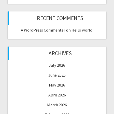
RECENT COMMENTS
A WordPress Commenter
on
Hello world!
ARCHIVES
July 2026
June 2026
May 2026
April 2026
March 2026