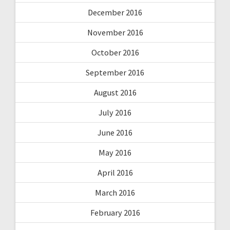
December 2016
November 2016
October 2016
September 2016
August 2016
July 2016
June 2016
May 2016
April 2016
March 2016
February 2016